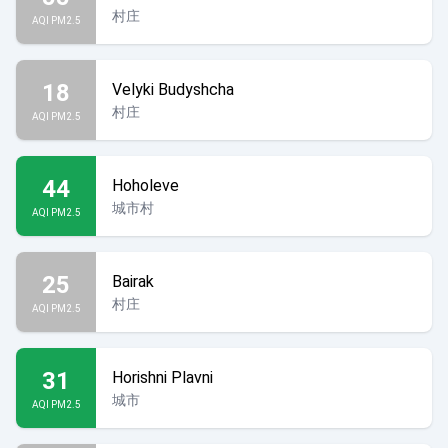
村庄
AQI PM2.5
18
Velyki Budyshcha
村庄
AQI PM2.5
44
Hoholeve
城市村
AQI PM2.5
25
Bairak
村庄
AQI PM2.5
31
Horishni Plavni
城市
AQI PM2.5