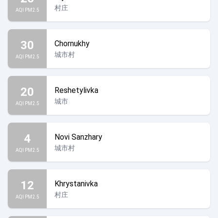
村庄
AQI PM2.5
30
Chornukhy
城市村
AQI PM2.5
20
Reshetylivka
城市
AQI PM2.5
4
Novi Sanzhary
城市村
AQI PM2.5
12
Khrystanivka
村庄
AQI PM2.5