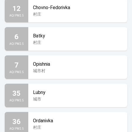
12
Chovno-Fedorivka
村庄
AQI PM2.5
6
Batky
村庄
AQI PM2.5
7
Opishnia
城市村
AQI PM2.5
35
Lubny
城市
AQI PM2.5
36
Ordanivka
村庄
AQI PM2.5