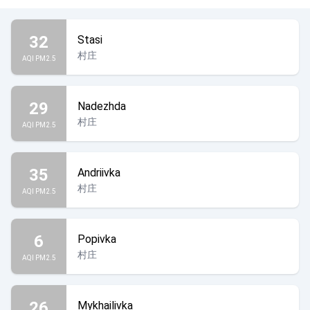
32
Stasi
村庄
AQI PM2.5
29
Nadezhda
村庄
AQI PM2.5
35
Andriivka
村庄
AQI PM2.5
6
Popivka
村庄
AQI PM2.5
26
Mykhailivka