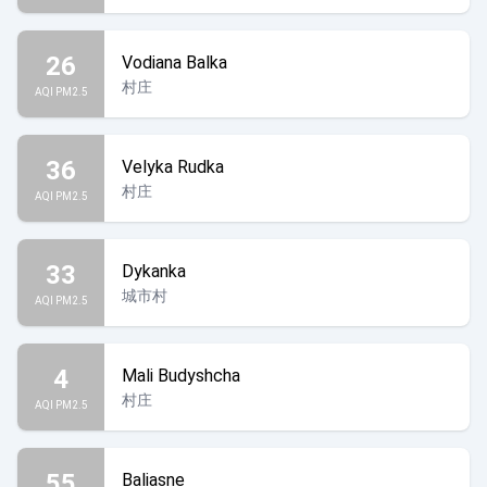
26
Vodiana Balka
村庄
AQI PM2.5
36
Velyka Rudka
村庄
AQI PM2.5
33
Dykanka
城市村
AQI PM2.5
4
Mali Budyshcha
村庄
AQI PM2.5
55
Baliasne