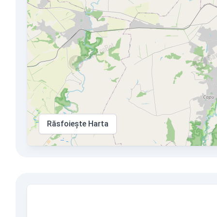
Răsfoiește Harta