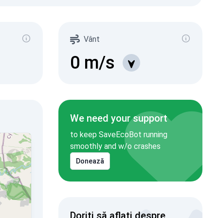
Vânt
0
m/s
We need your support
to keep SaveEcoBot running
smoothly and w/o crashes
Donează
Doriți să aflați despre