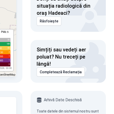
situația radiologică din
oraș Hadeaci?
Răsfoiește
I PM2.5
91
188
65
00
Simțiți sau vedeți aer
4
150
poluat? Nu treceți pe
1
200
1
300
lângă!
0
2026, 00:00
Completează Reclamația
penStreetMap
Arhivă Date Deschisă
Toate datele din sistemul nostru sunt