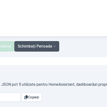
raficul
Schimbați Perioada
t JSON pot fi utilizate pentru HomeAssistant, dashboarduri propri
Copiați