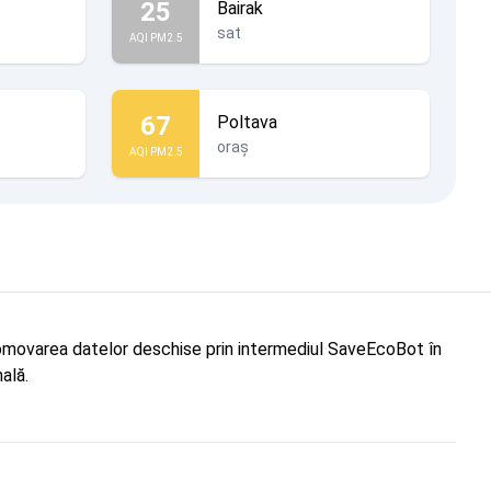
25
Bairak
sat
AQI PM2.5
67
Poltava
oraș
AQI PM2.5
"Promovarea datelor deschise prin intermediul SaveEcoBot în
ală.