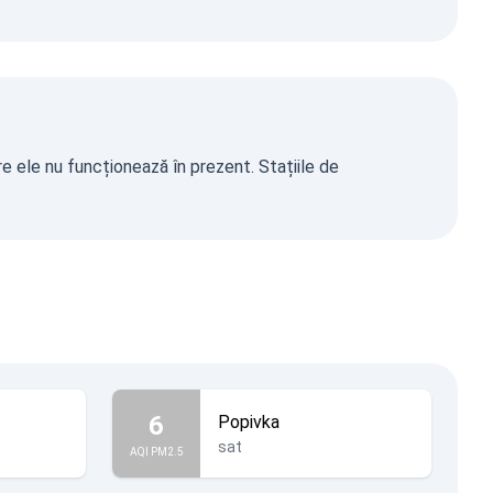
re ele nu funcționează în prezent. Stațiile de
6
Popivka
sat
AQI PM2.5