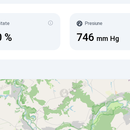
itate
Presiune
0
%
746
mm Hg