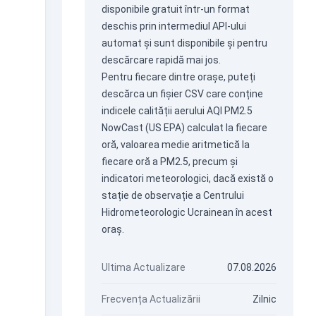
disponibile gratuit într-un format
deschis prin intermediul
API-ului
automat
și sunt disponibile și pentru
descărcare rapidă mai jos.
Pentru fiecare dintre orașe, puteți
descărca un fișier CSV care conține
indicele calității aerului AQI PM2.5
NowCast (US EPA) calculat la fiecare
oră, valoarea medie aritmetică la
fiecare oră a PM2.5, precum și
indicatori meteorologici, dacă există o
stație de observație a Centrului
Hidrometeorologic Ucrainean în acest
oraș.
Ultima Actualizare
07.08.2026
Frecvența Actualizării
Zilnic