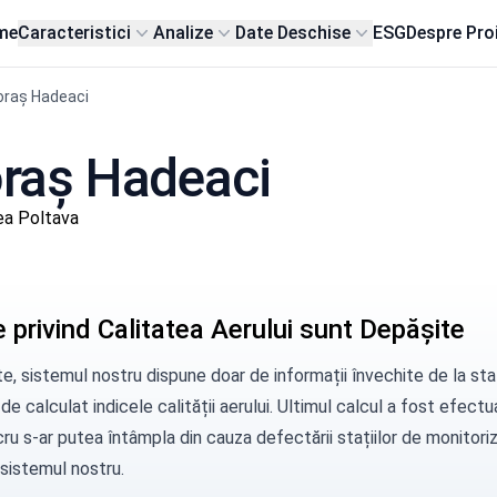
me
Caracteristici
Analize
Date Deschise
ESG
Despre Pro
oraș Hadeaci
 oraș Hadeaci
ea Poltava
 privind Calitatea Aerului sunt Depășite
e, sistemul nostru dispune doar de informații învechite de la sta
 de calculat indicele calității aerului. Ultimul calcul a fost efect
ru s-ar putea întâmpla din cauza defectării stațiilor de monitorizar
 sistemul nostru.