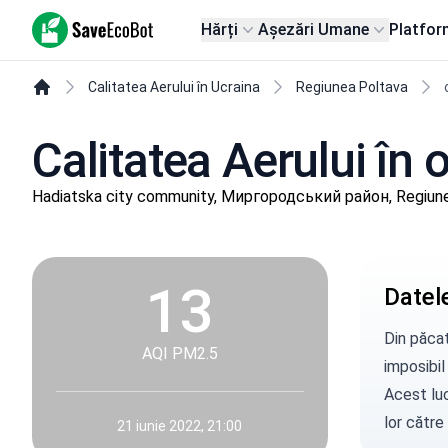
SaveEcoBot
Hărți
Așezări Umane
Platfor
Calitatea Aerului în Ucraina
Regiunea Poltava
Calitatea Aerului în
Hadiatska city community, Миргородський район, Regiun
13
Datele
Din păcat
AQI PM2.5
imposibil
Acest luc
lor către
21 iunie 2022, 21:00