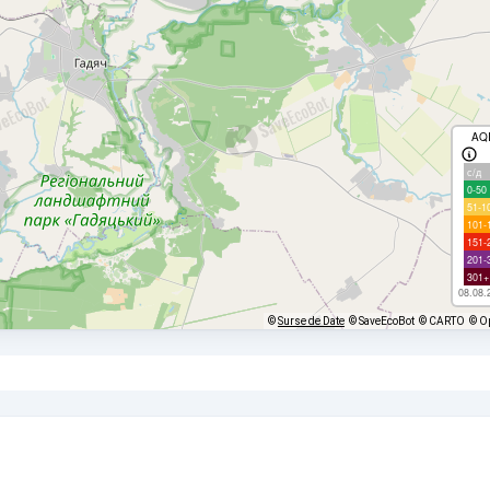
AQ
с/д
0-50
51-1
101-
151-
201-
301+
08.08.
©
Surse de Date
© SaveEcoBot
© CARTO
© O