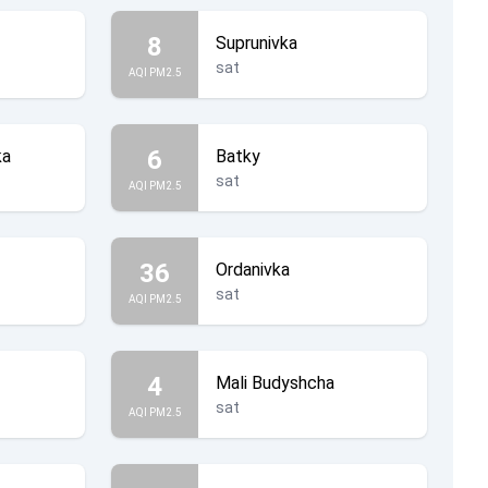
8
Suprunivka
sat
AQI PM2.5
6
ka
Batky
sat
AQI PM2.5
36
Ordanivka
sat
AQI PM2.5
4
Mali Budyshcha
sat
AQI PM2.5