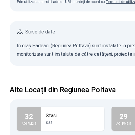
Prin utilizarea acestei adrese URL, sunteți de acord cu
Termenii de utiliz
Surse de date
În oraș Hadeaci (Regiunea Poltava) sunt instalate în preze
monitorizare sunt instalate de către cetățeni, proiecte in
Alte Locații din Regiunea Poltava
32
29
Stasi
sat
AQI PM2.5
AQI PM2.5