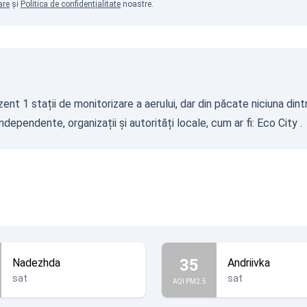
are
și
Politica de confidențialitate
noastre.
nt 1 stații de monitorizare a aerului, dar din păcate niciuna dint
dependente, organizații și autorități locale, cum ar fi:
Eco City
.
35
Nadezhda
Andriivka
sat
sat
AQI PM2.5