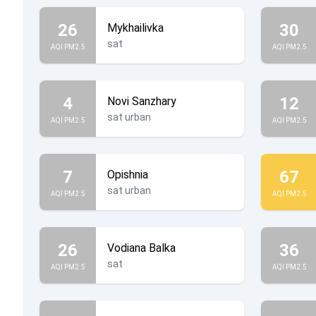
26
30
Mykhailivka
sat
AQI PM2.5
AQI PM2.5
4
12
Novi Sanzhary
sat urban
AQI PM2.5
AQI PM2.5
7
67
Opishnia
sat urban
AQI PM2.5
AQI PM2.5
26
36
Vodiana Balka
sat
AQI PM2.5
AQI PM2.5