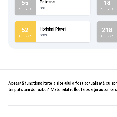
55
18
Baliasne
sat
AQI PM2.5
AQI PM2.5
52
218
Horishni Plavni
oraș
AQI PM2.5
AQI PM2.5
Această funcționalitate a site-ului a fost actualizată cu sp
timpul stării de război". Materialul reflectă poziția autorilo