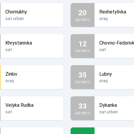
20
Chornukhy
Reshetylivka
sat urban
oraș
AQI PM2.5
12
Khrystanivka
Chovno-Fedoriv
sat
sat
AQI PM2.5
35
Zinkiv
Lubny
oraș
oraș
AQI PM2.5
33
Velyka Rudka
Dykanka
sat
sat urban
AQI PM2.5