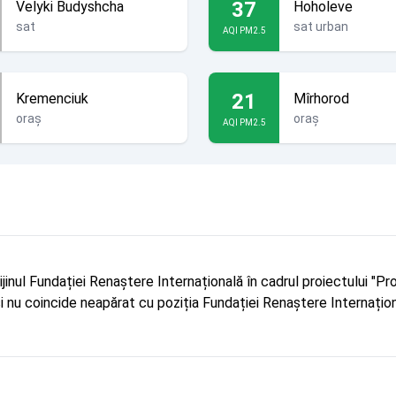
37
Velyki Budyshcha
Hoholeve
sat
sat urban
AQI PM2.5
21
Kremenciuk
Mîrhorod
oraș
oraș
AQI PM2.5
rijinul Fundației Renaștere Internațională în cadrul proiectului 
r și nu coincide neapărat cu poziția Fundației Renaștere Internațion