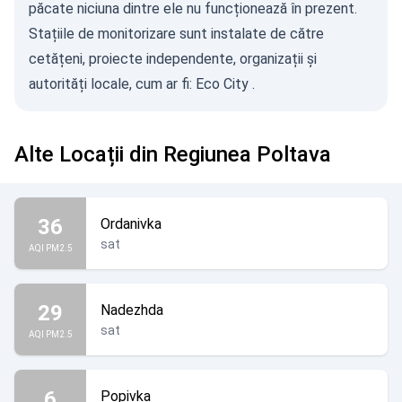
păcate niciuna dintre ele nu funcționează în prezent.
Stațiile de monitorizare sunt instalate de către
cetățeni, proiecte independente, organizații și
autorități locale, cum ar fi:
Eco City
.
Alte Locații din Regiunea Poltava
36
Ordanivka
sat
AQI PM2.5
29
Nadezhda
sat
AQI PM2.5
6
Popivka