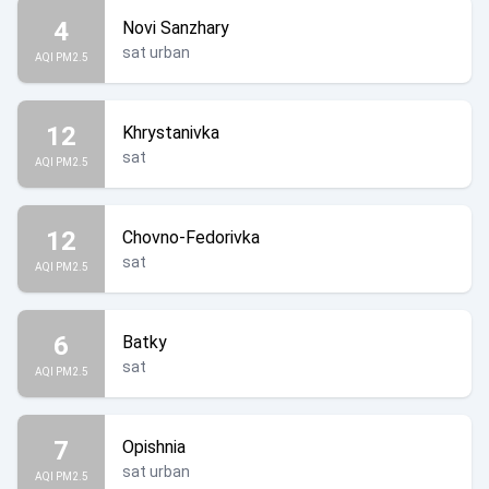
4
Novi Sanzhary
sat urban
AQI PM2.5
12
Khrystanivka
sat
AQI PM2.5
12
Chovno-Fedorivka
sat
AQI PM2.5
6
Batky
sat
AQI PM2.5
7
Opishnia
sat urban
AQI PM2.5