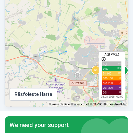
AQI PM2.5
94
с/д
189
0-50
62
51-100
3
101-150
2
151-200
0
201-300
0
301+
Răsfoiește Harta
08.08.2026, 02:00
©
Surse de Date
© SaveEcoBot
© CARTO
© OpenStreetMap
We need your support