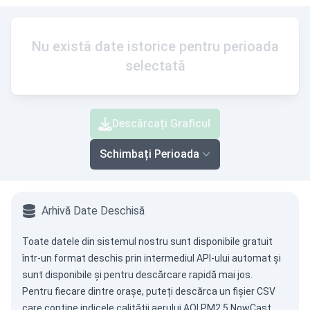
Nu există date istorice pentru perioada
selectată
Descărcați Graficul
Schimbați Perioada
Arhivă Date Deschisă
Toate datele din sistemul nostru sunt disponibile gratuit
într-un format deschis prin intermediul
API-ului automat
și
sunt disponibile și pentru descărcare rapidă mai jos.
Pentru fiecare dintre orașe, puteți descărca un fișier CSV
care conține indicele calității aerului AQI PM2.5 NowCast