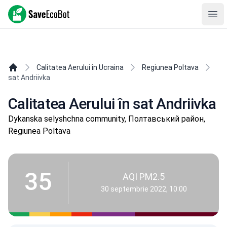
SaveEcoBot
Ope
Calitatea Aerului în Ucraina
Regiunea Poltava
sat Andriivka
Calitatea Aerului în sat Andriivka
Dykanska selyshchna community, Полтавський район,
Regiunea Poltava
35
AQI PM2.5
30 septembrie 2022, 10:00