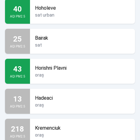
40
Hoholeve
sat urban
AQI PM2.5
25
Bairak
sat
AQI PM2.5
43
Horishni Plavni
oraș
AQI PM2.5
13
Hadeaci
oraș
AQI PM2.5
218
Kremenciuk
oraș
AQI PM2.5