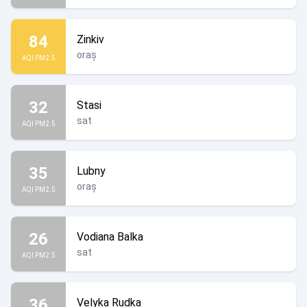
84
Zinkiv
oraș
AQI PM2.5
32
Stasi
sat
AQI PM2.5
35
Lubny
oraș
AQI PM2.5
26
Vodiana Balka
sat
AQI PM2.5
36
Velyka Rudka