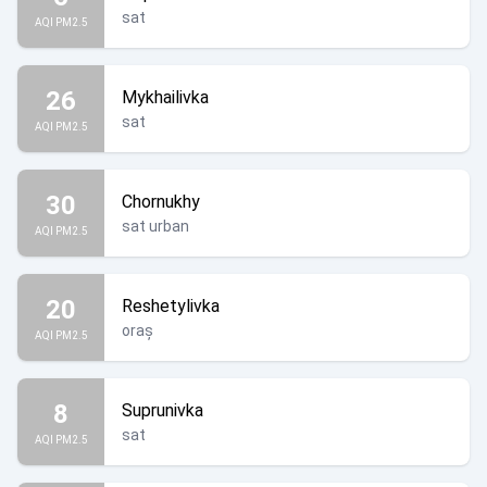
sat
AQI PM2.5
26
Mykhailivka
sat
AQI PM2.5
30
Chornukhy
sat urban
AQI PM2.5
20
Reshetylivka
oraș
AQI PM2.5
8
Suprunivka
sat
AQI PM2.5