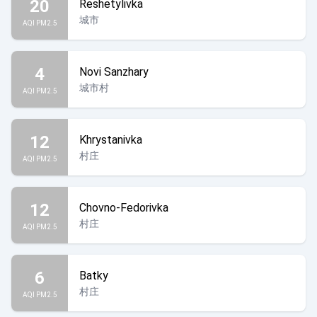
20
Reshetylivka
城市
AQI PM2.5
4
Novi Sanzhary
城市村
AQI PM2.5
12
Khrystanivka
村庄
AQI PM2.5
12
Chovno-Fedorivka
村庄
AQI PM2.5
6
Batky
村庄
AQI PM2.5