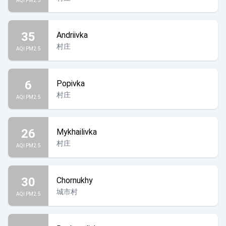
AQI PM2.5
35
Andriivka
村庄
AQI PM2.5
6
Popivka
村庄
AQI PM2.5
26
Mykhailivka
村庄
AQI PM2.5
30
Chornukhy
城市村
AQI PM2.5