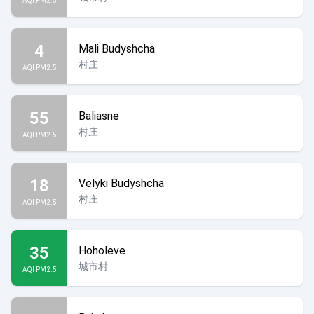
AQI PM2.5
4
Mali Budyshcha
村庄
AQI PM2.5
55
Baliasne
村庄
AQI PM2.5
18
Velyki Budyshcha
村庄
AQI PM2.5
35
Hoholeve
城市村
AQI PM2.5