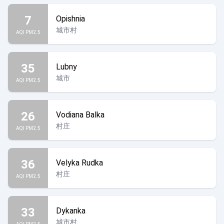
7
Opishnia
城市村
AQI PM2.5
35
Lubny
城市
AQI PM2.5
26
Vodiana Balka
村庄
AQI PM2.5
36
Velyka Rudka
村庄
AQI PM2.5
33
Dykanka
城市村