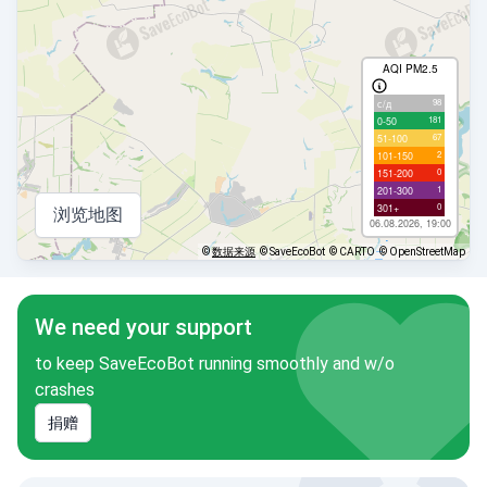
AQI PM2.5
98
с/д
181
0-50
67
51-100
2
101-150
0
151-200
1
201-300
0
301+
浏览地图
06.08.2026, 19:00
©
数据来源
© SaveEcoBot
© CARTO
© OpenStreetMap
We need your support
to keep SaveEcoBot running smoothly and w/o
crashes
捐赠