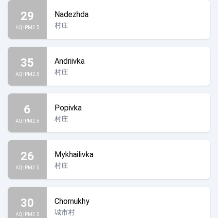
29
Nadezhda
村庄
AQI PM2.5
35
Andriivka
村庄
AQI PM2.5
6
Popivka
村庄
AQI PM2.5
26
Mykhailivka
村庄
AQI PM2.5
30
Chornukhy
城市村
AQI PM2.5