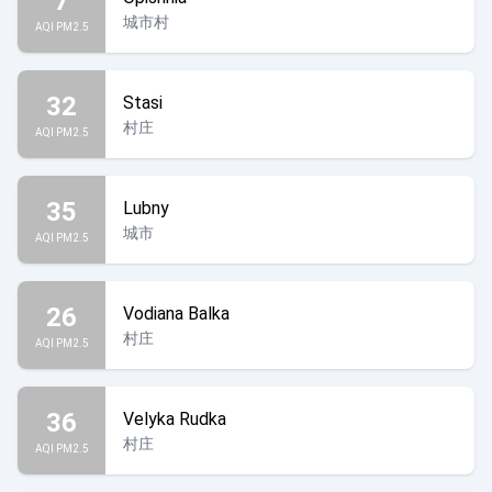
7
城市村
AQI PM2.5
32
Stasi
村庄
AQI PM2.5
35
Lubny
城市
AQI PM2.5
26
Vodiana Balka
村庄
AQI PM2.5
36
Velyka Rudka
村庄
AQI PM2.5