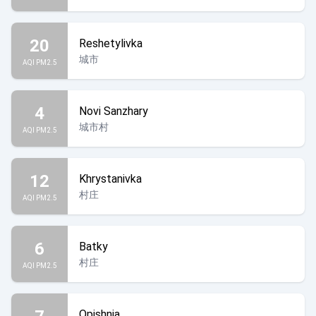
20
Reshetylivka
城市
AQI PM2.5
4
Novi Sanzhary
城市村
AQI PM2.5
12
Khrystanivka
村庄
AQI PM2.5
6
Batky
村庄
AQI PM2.5
Opishnia