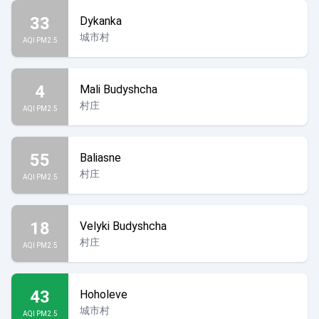
33
Dykanka
城市村
AQI PM2.5
4
Mali Budyshcha
村庄
AQI PM2.5
55
Baliasne
村庄
AQI PM2.5
18
Velyki Budyshcha
村庄
AQI PM2.5
43
Hoholeve
城市村
AQI PM2.5