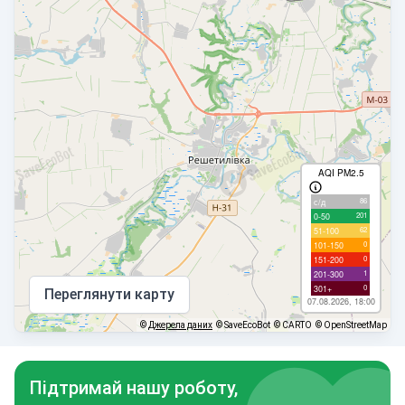
AQI PM2.5
86
с/д
201
0-50
62
51-100
0
101-150
0
151-200
1
201-300
0
301+
Переглянути карту
07.08.2026, 18:00
©
Джерела даних
© SaveEcoBot
© CARTO
© OpenStreetMap
Підтримай нашу роботу,