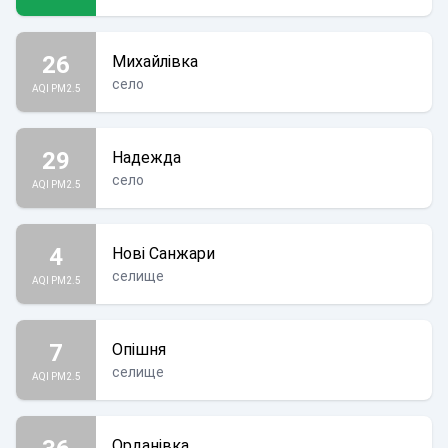
26
Михайлівка
село
AQI PM2.5
29
Надежда
село
AQI PM2.5
4
Нові Санжари
селище
AQI PM2.5
7
Опішня
селище
AQI PM2.5
Орданівка