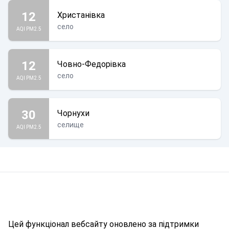
12
Христанівка
село
AQI PM2.5
12
Човно-Федорівка
село
AQI PM2.5
30
Чорнухи
селище
AQI PM2.5
Цей функціонал вебсайту оновлено за підтримки