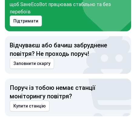
щоб SaveEcoBot працював стабільно та без
перебоїв
Підтримати
Відчуваєш або бачиш забруднене
повітря? Не проходь поруч!
Заповнити скаргу
Поруч із тобою немає станції
моніторингу повітря?
Купити станцію