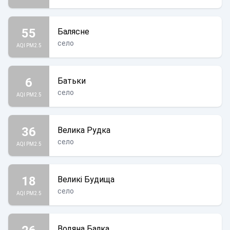
55
Балясне
село
AQI PM2.5
6
Батьки
село
AQI PM2.5
36
Велика Рудка
село
AQI PM2.5
18
Великі Будища
село
AQI PM2.5
Водяна Балка