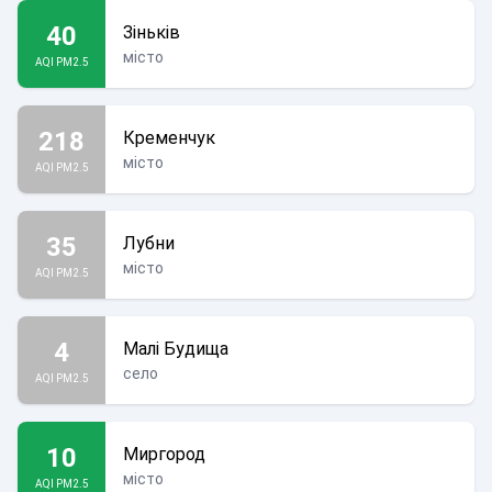
40
Зіньків
місто
AQI PM2.5
218
Кременчук
місто
AQI PM2.5
35
Лубни
місто
AQI PM2.5
4
Малі Будища
село
AQI PM2.5
10
Миргород
місто
AQI PM2.5