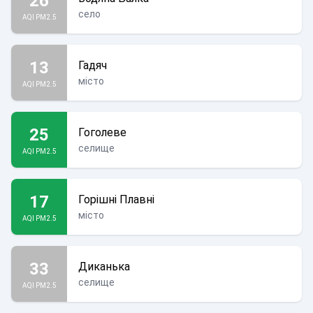
26
село
AQI PM2.5
13
Гадяч
місто
AQI PM2.5
25
Гоголеве
селище
AQI PM2.5
17
Горішні Плавні
місто
AQI PM2.5
33
Диканька
селище
AQI PM2.5