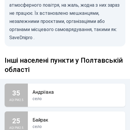
атмосферного повітря, на жаль, жодна з них зараз
не працює. Їх встановлено мешканцями,
незалежними проєктами, організаціями або
органами місцевого самоврядування, такими як:
SaveDnipro
.
Інші населені пункти у Полтавській
області
35
Андріївка
село
AQI PM2.5
25
Байрак
село
AQI PM2.5