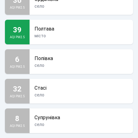
36
село
AQI PM2.5
39
Полтава
місто
AQI PM2.5
6
Попівка
село
AQI PM2.5
32
Стасі
село
AQI PM2.5
8
Супрунівка
село
AQI PM2.5