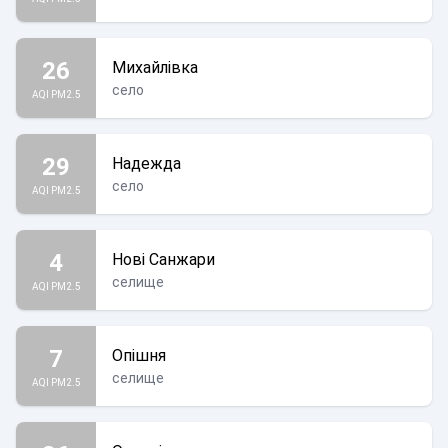
26
Михайлівка
село
AQI PM2.5
29
Надежда
село
AQI PM2.5
4
Нові Санжари
селище
AQI PM2.5
7
Опішня
селище
AQI PM2.5