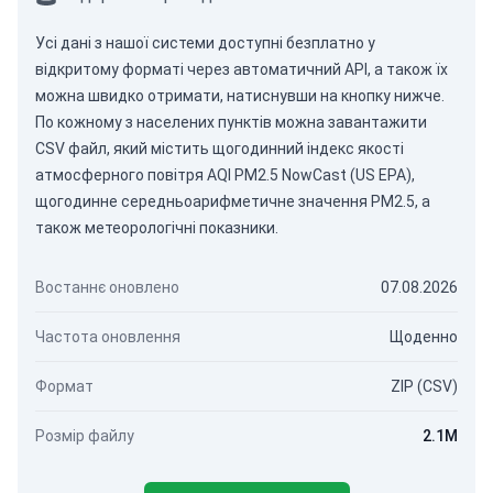
Усі дані з нашої системи доступні безплатно у
відкритому форматі через
автоматичний API
, а також їх
можна швидко отримати, натиснувши на кнопку нижче.
По кожному з населених пунктів можна завантажити
CSV файл, який містить щогодинний індекс якості
атмосферного повітря AQI PM2.5 NowCast (US EPA),
щогодинне середньоарифметичне значення PM2.5, а
також метеорологічні показники.
Востаннє оновлено
07.08.2026
Частота оновлення
Щоденно
Формат
ZIP (CSV)
Розмір файлу
2.1M