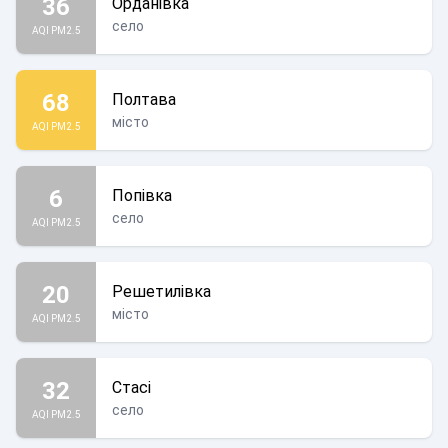
36
Орданівка
село
AQI PM2.5
68
Полтава
місто
AQI PM2.5
6
Попівка
село
AQI PM2.5
20
Решетилівка
місто
AQI PM2.5
32
Стасі
село
AQI PM2.5