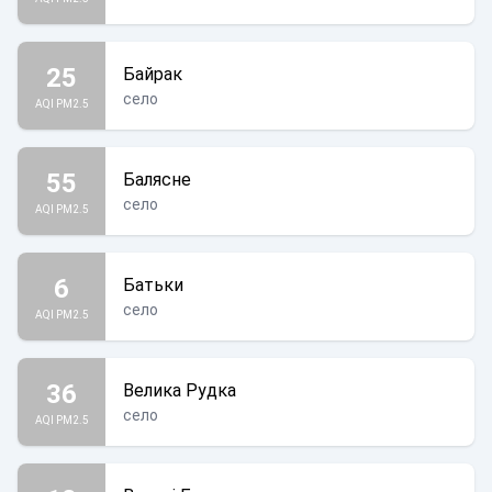
25
Байрак
село
AQI PM2.5
55
Балясне
село
AQI PM2.5
6
Батьки
село
AQI PM2.5
36
Велика Рудка
село
AQI PM2.5