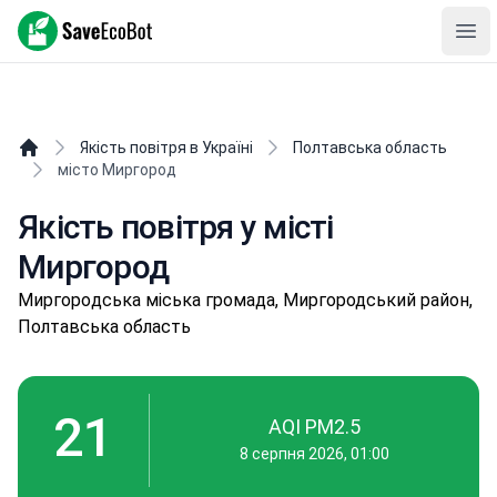
SaveEcoBot
Ope
Якість повітря в Україні
Полтавська область
місто Миргород
Якість повітря у місті
Миргород
Миpгopoдськa міська громада, Миргородський район,
Полтавська область
21
AQI PM2.5
8 серпня 2026, 01:00