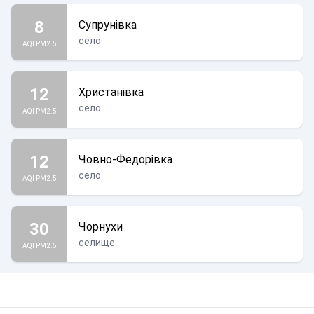
8
Супрунівка
село
AQI PM2.5
12
Христанівка
село
AQI PM2.5
12
Човно-Федорівка
село
AQI PM2.5
30
Чорнухи
селище
AQI PM2.5