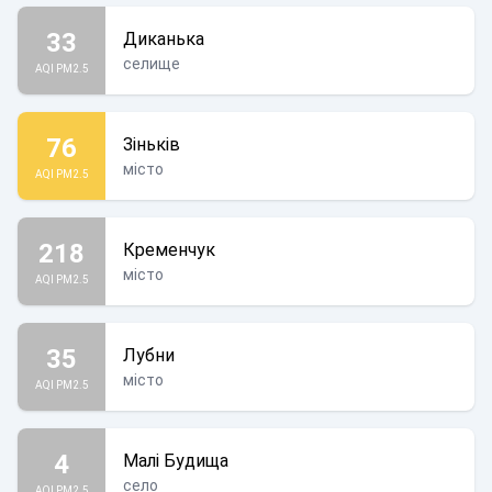
33
Диканька
селище
AQI PM2.5
76
Зіньків
місто
AQI PM2.5
218
Кременчук
місто
AQI PM2.5
35
Лубни
місто
AQI PM2.5
4
Малі Будища
село
AQI PM2.5