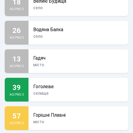
18
Великі Будища
село
AQI PM2.5
26
Водяна Балка
село
AQI PM2.5
13
Гадяч
місто
AQI PM2.5
39
Гоголеве
селище
AQI PM2.5
57
Горішні Плавні
місто
AQI PM2.5