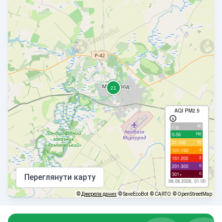
AQI PM2.5
90
с/д
192
0-50
62
51-100
4
101-150
2
151-200
0
201-300
0
301+
Переглянути карту
08.08.2026, 01:00
©
Джерела даних
© SaveEcoBot
© CARTO
© OpenStreetMap