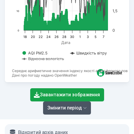
1,5
10
0
0
18
20
22
24
26
28
30
1
3
5
7
Дата
AQI PM2.5
Швидкість вітру
Відносна вологість
Середнє арифметичне значення індексу якості атмосферного повітря
Дані про погоду надано OpenWeather
End of interactive chart.
Завантажити зображення
Змінити період
Відкритий архів даних