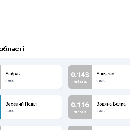
області
0.143
Байрак
Балясне
село
село
мкЗв/год
0.116
Веселий Поділ
Водяна Балка
село
село
мкЗв/год