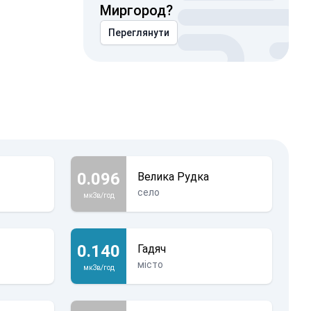
Миргород?
Переглянути
0.096
Велика Рудка
село
мкЗв/год
0.140
Гадяч
місто
мкЗв/год