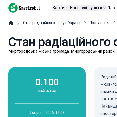
SaveEcoBot
Карти
Населені пункти
Пла
Стан радіаційного фону в Україні
Полтавська об
Стан радіаційного 
Миpгopoдськa міська громада, Миргородський район,
Радіаці
0.100
мкЗв/го
мкЗв/год
онлайн 
постах 
Найвища
9 серпня 2026, 16:08
спостер