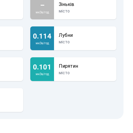
–
Зіньків
місто
мкЗв/год
0.114
Лубни
місто
мкЗв/год
0.101
Пирятин
місто
мкЗв/год