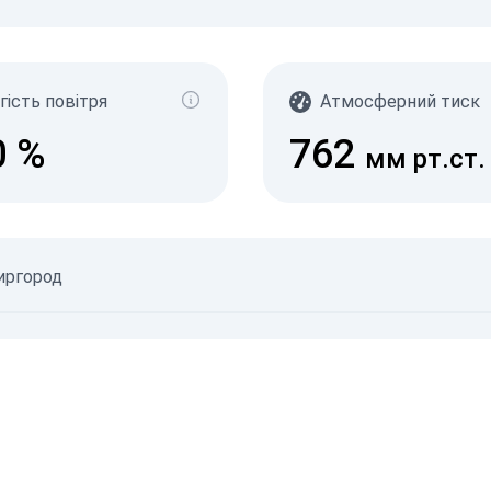
γ-Р
(мк
с/д
0-0.1
гість повітря
Атмосферний тиск
0.10
0.20
0
%
762
0.30
мм рт.ст.
0.50
2.1+
09.08.
Миргород
08.08.
©
Неверифіковані дані
©
Джерела даних
© SaveEcoBot
© CARTO
© O