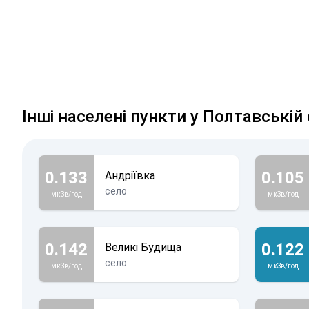
Інші населені пункти у Полтавській 
0.133
0.105
Андріївка
село
мкЗв/год
мкЗв/год
0.142
0.122
Великі Будища
село
мкЗв/год
мкЗв/год