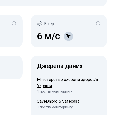
адіація
Зв/год)
596
106
Вітер
277
1-0.2
11
1-0.3
6
м/с
11
1-0.5
15
1-2
7
2026, 16:53
ISW
Джерела даних
2026, 20:11
penStreetMap
Міністерство охорони здоров'я
України
1 постів моніторингу
SaveDnipro & Safecast
1 постів моніторингу