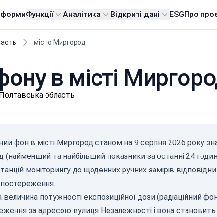
тформи
Функції
Аналітика
Відкриті дані
ESG
Про про
ласть
місто Миргород
фону в місті Миргор
 Полтавська область
йний фон в місті Миргород станом на
9 серпня 2026
року зна
д (найменший та найбільший показники за останні 24 годин
станцій моніторингу до щоденних ручних замірів відповід
спостереження.
 величина потужності експозиційної дози (радіаційний фон
еження за адресою вулиця Незалежності і вона становить 