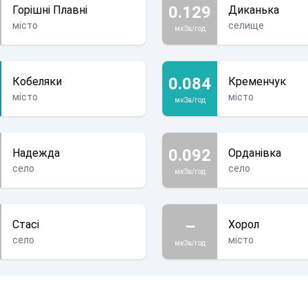
0.129
Горішні Плавні
Диканька
місто
селище
мкЗв/год
0.084
Кобеляки
Кременчук
місто
місто
мкЗв/год
0.092
Надежда
Орданівка
село
село
мкЗв/год
–
Стасі
Хорол
село
місто
мкЗв/год