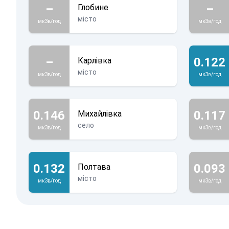
–
–
Глобине
місто
мкЗв/год
мкЗв/год
–
0.122
Карлівка
місто
мкЗв/год
мкЗв/год
0.146
0.117
Михайлівка
село
мкЗв/год
мкЗв/год
0.132
0.093
Полтава
місто
мкЗв/год
мкЗв/год