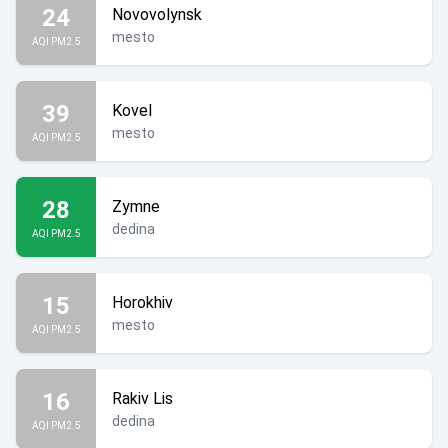
24
Novovolynsk
mesto
AQI PM2.5
39
Kovel
mesto
AQI PM2.5
28
Zymne
dedina
AQI PM2.5
15
Horokhiv
mesto
AQI PM2.5
16
Rakiv Lis
dedina
AQI PM2.5