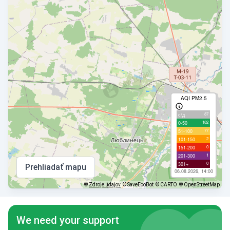
AQI PM2.5
87
с/д
182
0-50
77
51-100
2
101-150
0
151-200
1
201-300
0
301+
Prehliadať mapu
06.08.2026, 14:00
©
Zdroje údajov
© SaveEcoBot
© CARTO
© OpenStreetMap
We need your support