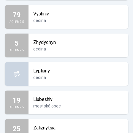
79
Vyshniv
dedina
AQI PM2.5
5
Zhydychyn
dedina
AQI PM2.5
Lypliany
dedina
19
Liubeshiv
mestská obec
AQI PM2.5
25
Zaliznytsia