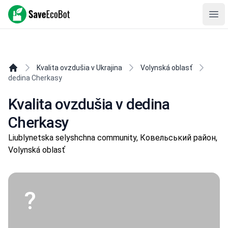
SaveEcoBot
Ope
Kvalita ovzdušia v Ukrajina
Volynská oblasť
dedina Cherkasy
Kvalita ovzdušia v dedina
Cherkasy
Liublynetska selyshchna community, Ковельський район,
Volynská oblasť
?