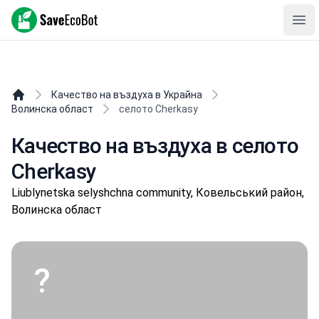
SaveEcoBot
Ope
Качество на въздуха в Украйна
Волинска област
селото Cherkasy
Качество на въздуха в селото
Cherkasy
Liublynetska selyshchna community, Ковельський район,
Волинска област
?