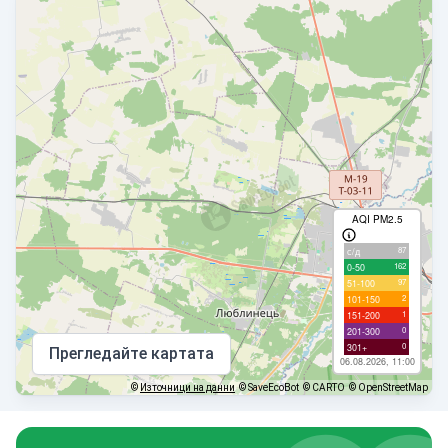
AQI PM2.5
87
с/д
162
0-50
97
51-100
2
101-150
1
151-200
0
201-300
0
301+
Прегледайте картата
06.08.2026, 11:00
©
Източници на данни
© SaveEcoBot
© CARTO
© OpenStreetMap