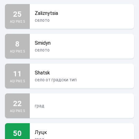
25
Zaliznytsia
селото
AQI PM2.5
8
Smidyn
селото
AQI PM2.5
11
Shatsk
село от градски тип
AQI PM2.5
22
град
AQI PM2.5
50
Луцк