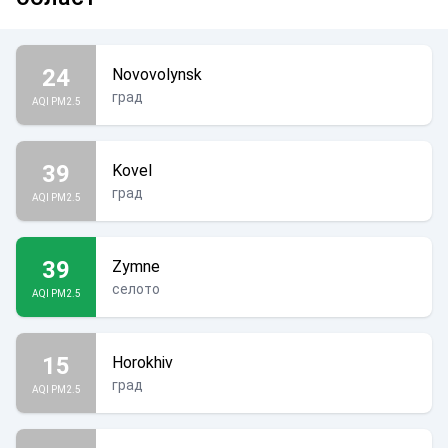
24
Novovolynsk
град
AQI PM2.5
39
Kovel
град
AQI PM2.5
39
Zymne
селото
AQI PM2.5
15
Horokhiv
град
AQI PM2.5