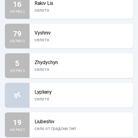
16
Rakiv Lis
селото
AQI PM2.5
79
Vyshniv
селото
AQI PM2.5
5
Zhydychyn
селото
AQI PM2.5
Lypliany
селото
19
Liubeshiv
село от градски тип
AQI PM2.5