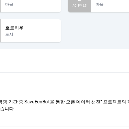
마을
마을
AQI PM2.5
호로히우
도시
령 기간 중 SaveEcoBot을 통한 오픈 데이터 선전" 프로젝
습니다.