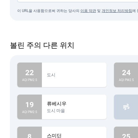
이 URL을 사용함으로써 귀하는 당사의
이용 약관
및
개인정보 처리방침
에
볼린 주의 다른 위치
22
24
도시
AQI PM2.5
AQI PM2.5
19
류베시우
도시 마을
AQI PM2.5
8
25
스미딘