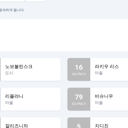
 동의하게 됩니다.
16
노보볼린스크
라키우 리스
도시
마을
AQI PM2.5
79
리플랴니
비슈니우
마을
마을
AQI PM2.5
5
잘리즈니차
지디친