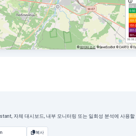
с/д
0-50
51-1
101-
151-
201-
301+
06.08.
©
데이터 소스
© SaveEcoBot
© CARTO
© O
istant, 자체 대시보드, 내부 모니터링 또는 일회성 분석에 사용할
복사