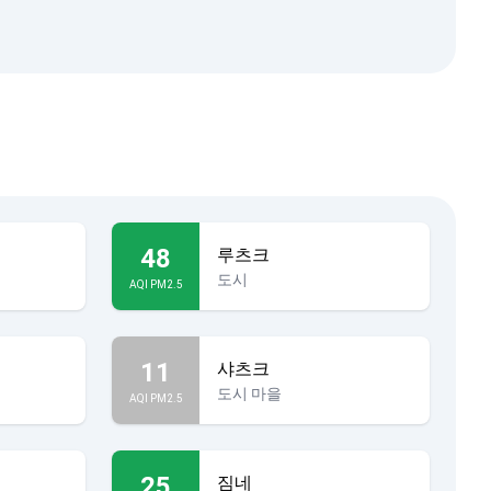
48
루츠크
도시
AQI PM2.5
11
샤츠크
도시 마을
AQI PM2.5
25
짐네