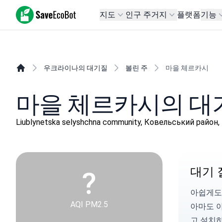
SaveEcoBot
지도
인구 주거지
플랫폼
기능
우크라이나의 대기질
볼린 주
마을 체르카시
마을 체르카시의 대
Liublynetska selyshchna community, Ковельський райо
대기 
?
아쉽게도
AQI PM2.5
아마도 
고 설치