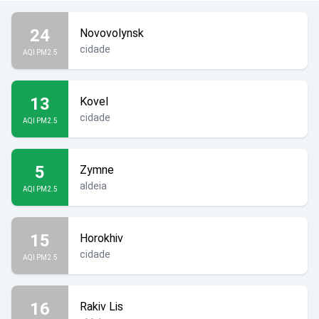
24
Novovolynsk
cidade
AQI PM2.5
13
Kovel
cidade
AQI PM2.5
5
Zymne
aldeia
AQI PM2.5
15
Horokhiv
cidade
AQI PM2.5
16
Rakiv Lis