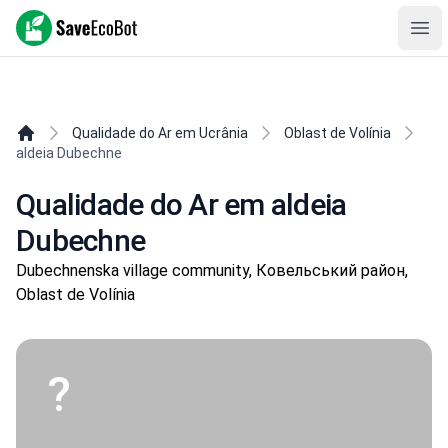
SaveEcoBot
Ope
Qualidade do Ar em Ucrânia
Oblast de Volínia
aldeia Dubechne
Qualidade do Ar em aldeia
Dubechne
Dubechnenska village community, Ковельський район,
Oblast de Volínia
?