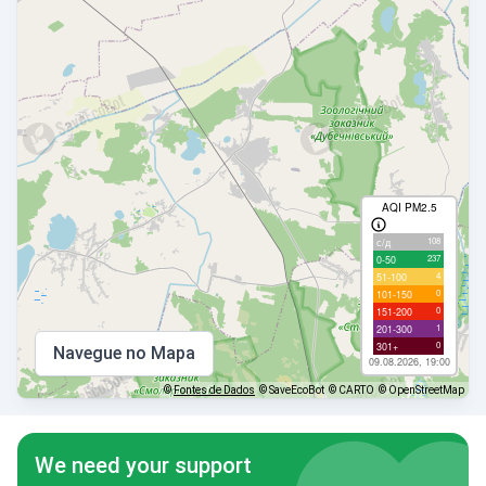
AQI PM2.5
108
с/д
237
0-50
4
51-100
0
101-150
0
151-200
1
201-300
0
301+
Navegue no Mapa
09.08.2026, 19:00
©
Fontes de Dados
© SaveEcoBot
© CARTO
© OpenStreetMap
We need your support