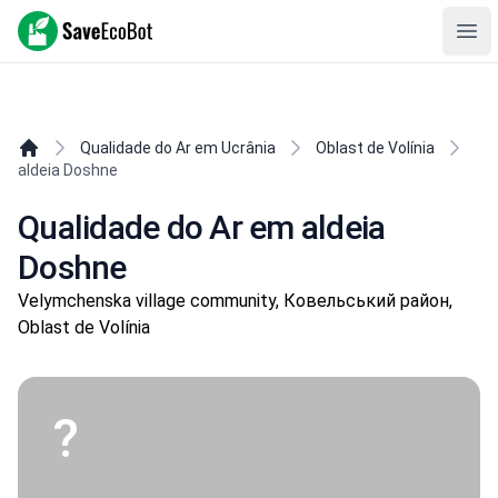
SaveEcoBot
Ope
Qualidade do Ar em Ucrânia
Oblast de Volínia
aldeia Doshne
Qualidade do Ar em aldeia
Doshne
Velymchenska village community, Ковельський район,
Oblast de Volínia
?