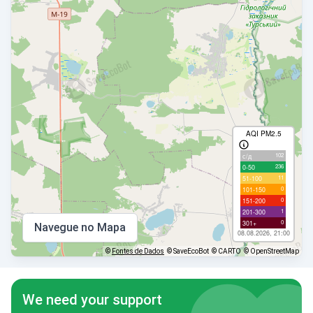
AQI PM2.5
102
с/д
236
0-50
11
51-100
0
101-150
0
151-200
1
201-300
0
301+
Navegue no Mapa
08.08.2026, 21:00
©
Fontes de Dados
© SaveEcoBot
© CARTO
© OpenStreetMap
We need your support