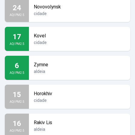
24
Novovolynsk
cidade
AQI PM2.5
17
Kovel
cidade
AQI PM2.5
6
Zymne
aldeia
AQI PM2.5
15
Horokhiv
cidade
AQI PM2.5
16
Rakiv Lis
aldeia
AQI PM2.5