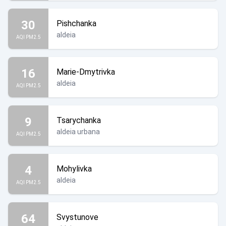
30
Pishchanka
aldeia
AQI PM2.5
16
Marie-Dmytrivka
aldeia
AQI PM2.5
9
Tsarychanka
aldeia urbana
AQI PM2.5
4
Mohylivka
aldeia
AQI PM2.5
64
Svystunove