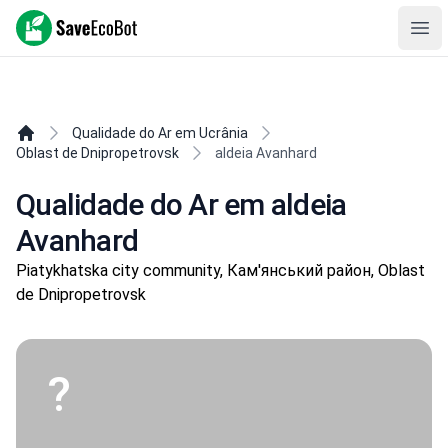
SaveEcoBot
Ope
Qualidade do Ar em Ucrânia
Oblast de Dnipropetrovsk
aldeia Avanhard
Qualidade do Ar em aldeia
Avanhard
Piatykhatska city community, Кам'янський район, Oblast
de Dnipropetrovsk
?