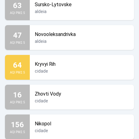
63
Sursko-Lytovske
aldeia
AQI PM2.5
47
Novooleksandrivka
aldeia
AQI PM2.5
64
Kryvyi Rih
cidade
AQI PM2.5
16
Zhovti Vody
cidade
AQI PM2.5
156
Nikopol
cidade
AQI PM2.5