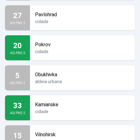
27
Pavlohrad
cidade
AQI PM2.5
20
Pokrov
cidade
AQI PM2.5
5
Obukhivka
aldeia urbana
AQI PM2.5
33
Kamianske
cidade
AQI PM2.5
15
Vilnohirsk