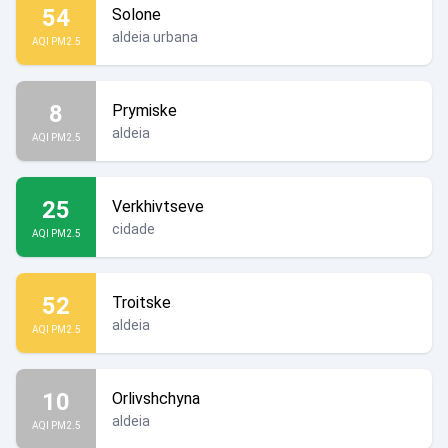
54
Solone
aldeia urbana
AQI PM2.5
8
Prymiske
aldeia
AQI PM2.5
25
Verkhivtseve
cidade
AQI PM2.5
52
Troitske
aldeia
AQI PM2.5
10
Orlivshchyna
aldeia
AQI PM2.5