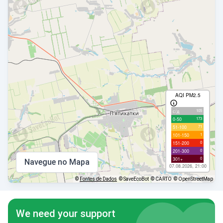
AQI PM2.5
105
с/д
173
0-50
71
51-100
1
101-150
0
151-200
0
201-300
0
301+
Navegue no Mapa
07.08.2026, 21:00
©
Fontes de Dados
© SaveEcoBot
© CARTO
© OpenStreetMap
We need your support