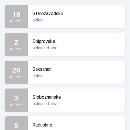
18
Starozavodske
aldeia
AQI PM2.5
2
Dniprovske
aldeia urbana
AQI PM2.5
20
Saksahan
aldeia
AQI PM2.5
3
Slobozhanske
aldeia urbana
AQI PM2.5
5
Radushne