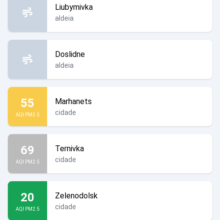
Liubymivka
aldeia
Doslidne
aldeia
55
Marhanets
cidade
AQI PM2.5
69
Ternivka
cidade
AQI PM2.5
20
Zelenodolsk
cidade
AQI PM2.5