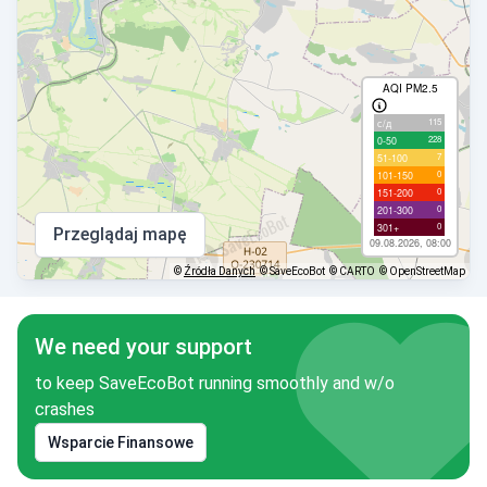
AQI PM2.5
115
с/д
228
0-50
7
51-100
0
101-150
0
151-200
0
201-300
0
301+
Przeglądaj mapę
09.08.2026, 08:00
©
Źródła Danych
© SaveEcoBot
© CARTO
© OpenStreetMap
We need your support
to keep SaveEcoBot running smoothly and w/o
crashes
Wsparcie Finansowe