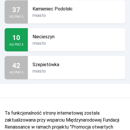
37
Kamieniec Podolski
miasto
AQI PM2.5
10
Niecieszyn
miasto
AQI PM2.5
42
Szepietówka
miasto
AQI PM2.5
Ta funkcjonalność strony internetowej została
zaktualizowana przy wsparciu Międzynarodowej Fundacji
Renaissance w ramach projektu "Promocja otwartych