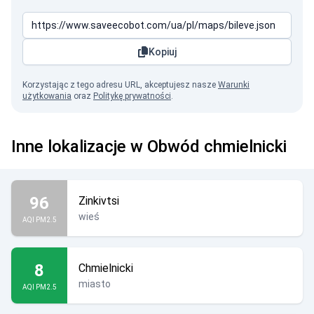
Kopiuj
Korzystając z tego adresu URL, akceptujesz nasze
Warunki
użytkowania
oraz
Politykę prywatności
.
Inne lokalizacje w Obwód chmielnicki
96
Zinkivtsi
wieś
AQI PM2.5
8
Chmielnicki
miasto
AQI PM2.5