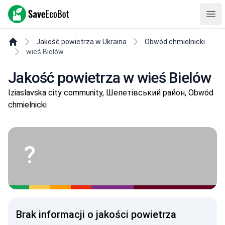
SaveEcoBot
Ope
Jakość powietrza w Ukraina
Obwód chmielnicki
wieś Bielów
Jakość powietrza w wieś Bielów
Iziaslavska city community, Шепетівський район, Obwód
chmielnicki
?
Brak informacji o jakości powietrza