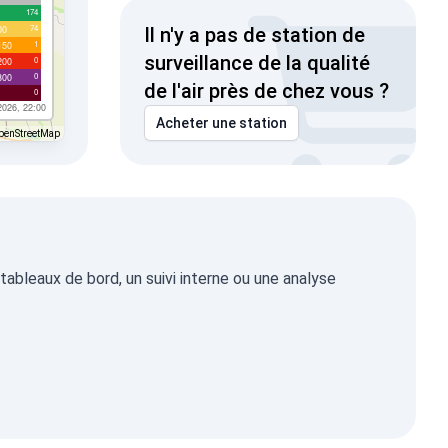
174
74
00
Il n'y a pas de station de
1
150
surveillance de la qualité
0
200
0
300
de l'air près de chez vous ?
0
2026, 22:00
Acheter une station
penStreetMap
ableaux de bord, un suivi interne ou une analyse