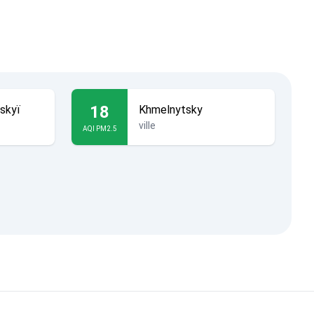
18
skyï
Khmelnytsky
ville
AQI PM2.5