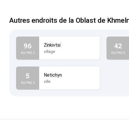
Autres endroits de la Oblast de Khmeln
96
42
Zinkivtsi
village
AQI PM2.5
AQI PM2.5
5
Netichyn
ville
AQI PM2.5