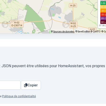
0-50
51-1
101-
151-
201-
301+
07.08.
©
Sources de données
© SaveEcoBot
© CARTO
© O
at JSON peuvent être utilisées pour HomeAssistant, vos propres t
Copier
re
Politique de confidentialité
.