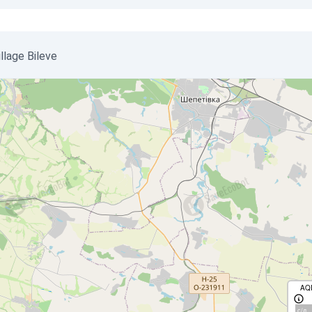
illage Bileve
AQ
с/д