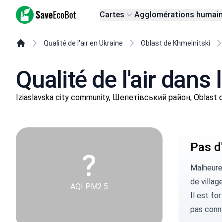
SaveEcoBot
Cartes
Agglomérations humai
Qualité de l'air en Ukraine
Oblast de Khmelnitski
Qualité de l'air dans l
Iziaslavska city community, Шепетівський район, Oblast 
Pas d'
?
Malheure
de village
AQI PM2.5
Il est fo
pas conn