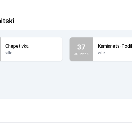
itski
37
Chepetivka
Kamianets-Podil
ville
ville
AQI PM2.5