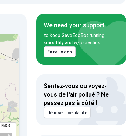
We need your support
to keep SaveEcoBot running
smoothly and w/o crashes
Faire un don
Sentez-vous ou voyez-
vous de l'air pollué ? Ne
passez pas à côté !
Déposer une plainte
I PM2.5
101