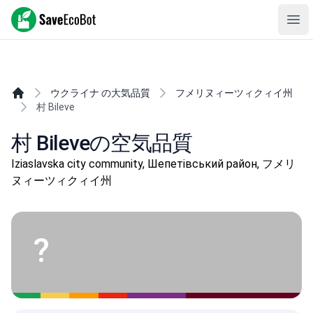
SaveEcoBot
Ope
ウクライナ の大気品質
フメリヌィーツィクィイ州
村 Bileve
村 Bileveの空気品質
Iziaslavska city community, Шепетівський район, フメリ
ヌィーツィクィイ州
?