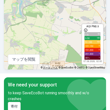
AQI PM2.5
93
с/д
145
0-50
104
51-100
5
101-150
0
151-200
1
201-300
1
301+
マップを閲覧
07.08.2026, 02:00
©
データソース
© SaveEcoBot
© CARTO
© OpenStreetMap
We need your support
to keep SaveEcoBot running smoothly and w/o
crashes
寄付