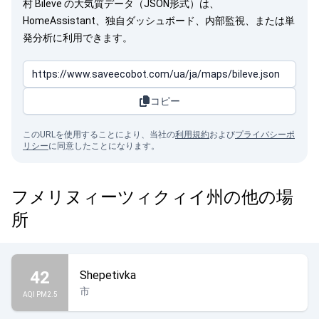
村 Bileve の大気質データ（JSON形式）は、
HomeAssistant、独自ダッシュボード、内部監視、または単
発分析に利用できます。
コピー
このURLを使用することにより、当社の
利用規約
および
プライバシーポ
リシー
に同意したことになります。
フメリヌィーツィクィイ州の他の場
所
42
Shepetivka
市
AQI PM2.5