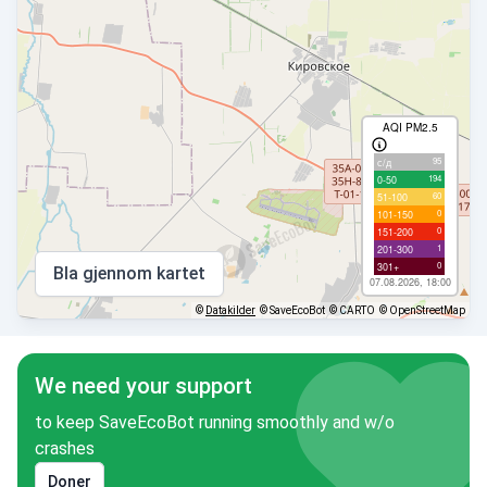
AQI PM2.5
95
с/д
194
0-50
60
51-100
0
101-150
0
151-200
1
201-300
0
301+
Bla gjennom kartet
07.08.2026, 18:00
©
Datakilder
© SaveEcoBot
© CARTO
© OpenStreetMap
We need your support
to keep SaveEcoBot running smoothly and w/o
crashes
Doner