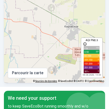
AQI PM2.5
110
с/д
237
0-50
3
51-100
0
101-150
0
151-200
0
201-300
0
301+
Parcourir la carte
09.08.2026, 14:00
©
Sources de données
© SaveEcoBot
© CARTO
© OpenStreetMap
We need your support
to keep SaveEcoBot running smoothly and w/o