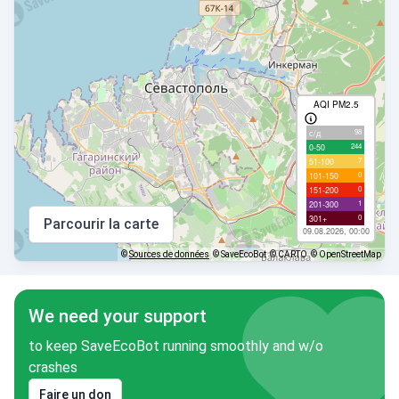
AQI PM2.5
98
с/д
244
0-50
7
51-100
0
101-150
0
151-200
1
201-300
0
301+
Parcourir la carte
09.08.2026, 00:00
©
Sources de données
© SaveEcoBot
© CARTO
© OpenStreetMap
We need your support
to keep SaveEcoBot running smoothly and w/o
crashes
Faire un don