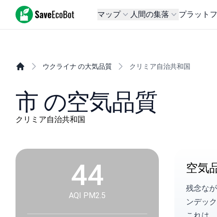
SaveEcoBot
マップ
人間の集落
プラット
ウクライナ の大気品質
クリミア自治共和国
市 の空気品質
クリミア自治共和国
44
空気
残念なが
AQI PM2.5
ンデックス
これは、