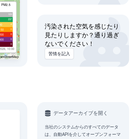
I PM2.5
109
237
4
00
汚染された空気を感じたり
0
150
見たりしますか？通り過ぎ
0
200
0
300
ないでください！
0
2026, 10:00
苦情を記入
penStreetMap
データアーカイブを開く
当社のシステムからのすべてのデータ
は、
自動API
を介してオープンフォーマ