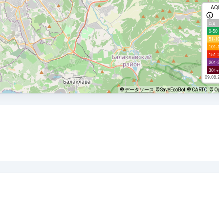
AQ
с/д
0-50
51-1
101-
151-
201-
301+
09.08.
©
データソース
© SaveEcoBot
© CARTO
© O