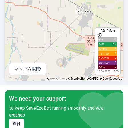
AQI PM2.5
89
с/д
257
0-50
4
51-100
0
101-150
0
151-200
0
201-300
0
301+
マップを閲覧
10.08.2026, 15:00
©
データソース
© SaveEcoBot
© CARTO
© OpenStreetMap
We need your support
to keep SaveEcoBot running smoothly and w/o
crashes
寄付