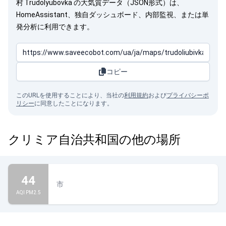
村 Trudolyubovka の大気質データ（JSON形式）は、
HomeAssistant、独自ダッシュボード、内部監視、または単
発分析に利用できます。
コピー
このURLを使用することにより、当社の
利用規約
および
プライバシーポ
リシー
に同意したことになります。
クリミア自治共和国の他の場所
44
市
AQI PM2.5