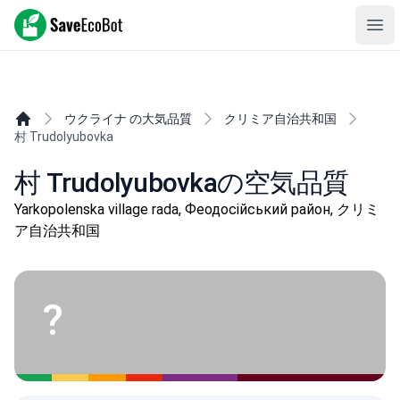
SaveEcoBot
Ope
ウクライナ の大気品質
クリミア自治共和国
村 Trudolyubovka
村 Trudolyubovkaの空気品質
Yarkopolenska village rada, Феодосійський район, クリミ
ア自治共和国
?