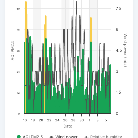
7.5
60
6
48
Wind power (m/s)
AQI PM2.5
4.5
36
3
24
1.5
12
0
0
16
18
20
22
24
26
28
30
1
3
5
Dato
AQI PM2.5
Wind power
Relative humidity