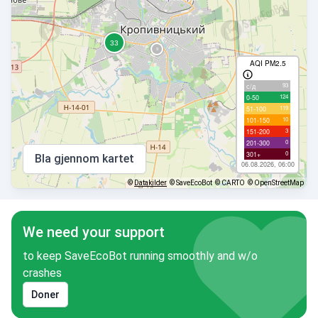
AQI PM2.5
93
с/д
124
0-50
119
51-100
10
101-150
3
151-200
0
201-300
0
301+
Bla gjennom kartet
06.08.2026, 06:00
©
Datakilder
© SaveEcoBot
© CARTO
© OpenStreetMap
We need your support
to keep SaveEcoBot running smoothly and w/o
crashes
Doner