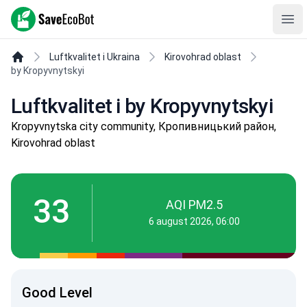
SaveEcoBot
Ope
Luftkvalitet i Ukraina
Kirovohrad oblast
by Kropyvnytskyi
Luftkvalitet i by Kropyvnytskyi
Kropyvnytska city community, Кропивницький район,
Kirovohrad oblast
33
AQI PM2.5
6 august 2026, 06:00
Good Level