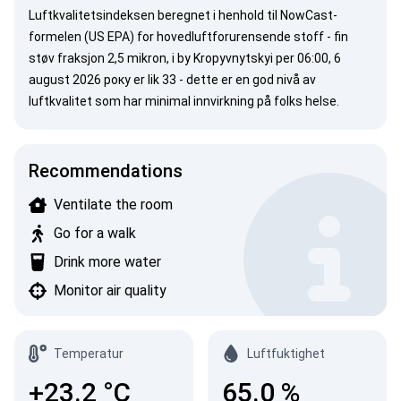
Luftkvalitetsindeksen beregnet i henhold til
NowCast-
formelen (US EPA)
for hovedluftforurensende stoff -
fin
støv
fraksjon 2,5 mikron, i by Kropyvnytskyi per 06:00, 6
august 2026 року er lik 33 - dette er en god nivå av
luftkvalitet som har minimal innvirkning på folks helse.
Recommendations
Ventilate the room
Go for a walk
Drink more water
Monitor air quality
Temperatur
Luftfuktighet
+23.2
°C
65.0
%