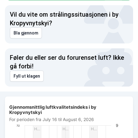
Vil du vite om strålingssituasjonen i by
Kropyvnytskyi?
Bla gjennom
Føler du eller ser du forurenset luft? Ikke
gå forbi!
Fyll ut klagen
Gjennomsnittlig luftkvalitetsindeks i by Kropyvnytskyi
Gjennomsnittlig luftkvalitetsindeks i by
Combination chart with 3 data series.
Kropyvnytskyi
For perioden fra July 16 til August 6, 2026
For perioden fra July 16 til August 6, 2026
The chart has 1 X axis displaying Dato. Data ranges from 20
9
72
H…
H…
H…
The chart has 3 Y axes displaying AQI PM2.5, Wind power (m/s