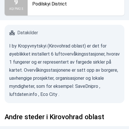
9
Podilskyi District
AQI PM2.5
Datakilder
I by Kropyvnytskyi (Kirovohrad oblast) er det for
øyeblikket installert 6 luftovervåkingsstasjoner, hvorav
1 fungerer og er representert av fargede sirkler på
kartet. Overvåkingsstasjonene er satt opp av borgere,
uavhengige prosjekter, organisasjoner og lokale
myndigheter, som for eksempel:
SaveDnipro
,
luftdaten.info
,
Eco City
.
Andre steder i Kirovohrad oblast