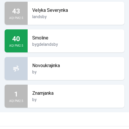
43
Velyka Severynka
landsby
AQI PM2.5
40
Smoline
bygdelandsby
AQI PM2.5
Novoukrajinka
by
1
Znamjanka
by
AQI PM2.5