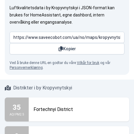
Luftkvalitetsdata i by Kropyvnytskyi i JSON-format kan
brukes for HomeAssistant, egne dashbord, intern
overvåking eller engangsanalyse.
Kopier
Ved å bruke denne URL-en godtar du våre
Vilkår for bruk
og vår
Personvernerklæring
.
Distrikter i by Kropyvnytskyi
35
Fortechnyi District
AQI PM2.5