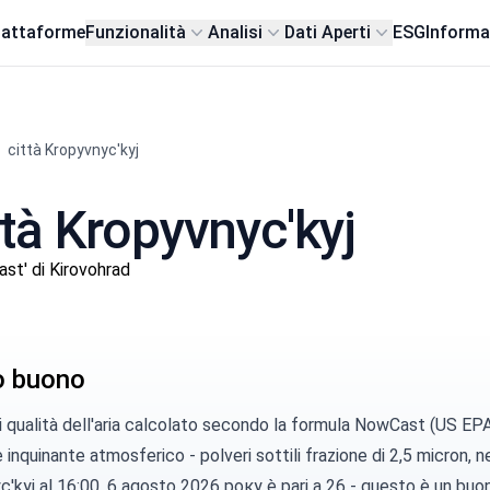
iattaforme
Funzionalità
Analisi
Dati Aperti
ESG
Informa
città Kropyvnyc'kyj
ittà Kropyvnyc'kyj
t' di Kirovohrad
lo buono
di qualità dell'aria calcolato secondo la
formula NowCast (US EP
e inquinante atmosferico -
polveri sottili
frazione di 2,5 micron, ne
'kyj al 16:00, 6 agosto 2026 року è pari a 26 - questo è un buon 