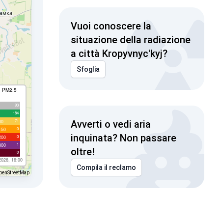
Vuoi conoscere la
situazione della radiazione
a città Kropyvnyc'kyj?
Sfoglia
I PM2.5
93
184
71
00
Avverti o vedi aria
0
150
inquinata? Non passare
0
200
1
300
oltre!
0
2026, 16:00
Compila il reclamo
penStreetMap