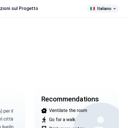
zioni sul Progetto
Italiano
Recommendations
Ventilate the room
A)
per il
l città
Go for a walk
livello