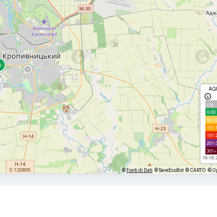
AQ
с/д
0-50
51-1
101-
151-
201-
301+
06.08.
©
Fonti di Dati
© SaveEcoBot
© CARTO
© O