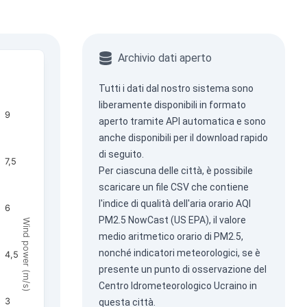
Archivio dati aperto
Tutti i dati dal nostro sistema sono
liberamente disponibili in formato
9
aperto tramite
API automatica
e sono
anche disponibili per il download rapido
di seguito.
7,5
Per ciascuna delle città, è possibile
scaricare un file CSV che contiene
l'indice di qualità dell'aria orario AQI
6
PM2.5 NowCast (US EPA), il valore
Wind power (m/s)
medio aritmetico orario di PM2.5,
nonché indicatori meteorologici, se è
4,5
presente un punto di osservazione del
Centro Idrometeorologico Ucraino in
3
questa città.