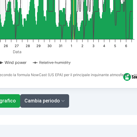
26
27
28
29
30
31
1
2
3
4
5
6
Data
Wind power
Relative humidity
o secondo la formula NowCast (US EPA) per il principale inquinante atmosferico - p
 grafico
Cambia periodo