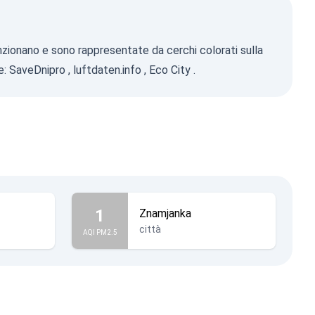
funzionano e sono rappresentate da cerchi colorati sulla
e:
SaveDnipro
,
luftdaten.info
,
Eco City
.
1
Znamjanka
città
AQI PM2.5