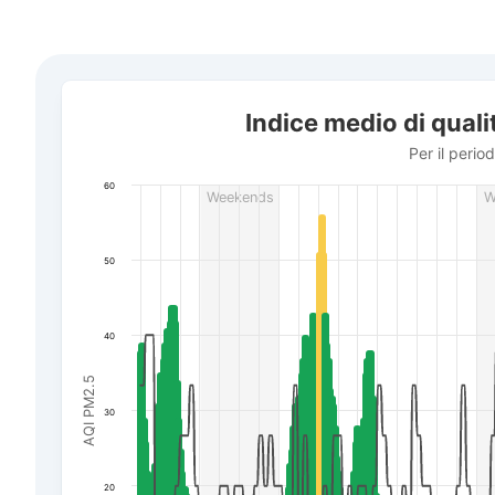
Indice medio di qualità dell'aria in città Kropyvnyc'kyj
Indice medio di qualit
Combination chart with 3 data series.
Per il periodo da 16 luglio a 6 agosto 2026
Per il perio
The chart has 1 X axis displaying Data. Data ranges f
60
Weekends
W
The chart has 3 Y axes displaying AQI PM2.5, Wind powe
50
40
AQI PM2.5
30
20