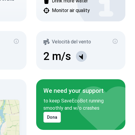
Drink more water
Monitor air quality
Velocità del vento
2
m/s
We need your support
to keep SaveEcoBot running
smoothly and w/o crashes
Dona