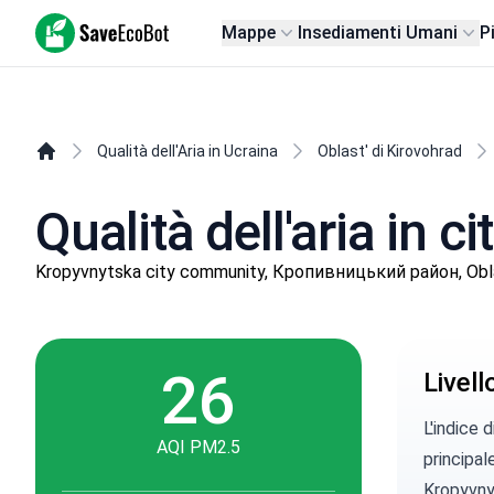
SaveEcoBot
Mappe
Insediamenti Umani
P
Qualità dell'Aria in Ucraina
Oblast' di Kirovohrad
Qualità dell'aria in c
Kropyvnytska city community, Кропивницький район, Oblas
26
Livel
L'indice 
AQI PM2.5
principal
Kropyvnyc