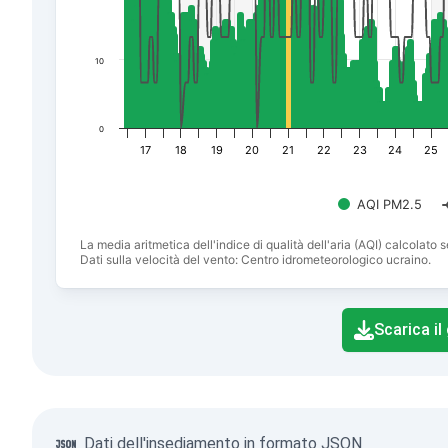
10
0
17
18
19
20
21
22
23
24
25
AQI PM2.5
La media aritmetica dell'indice di qualità dell'aria (AQI) calcolat
Dati sulla velocità del vento: Centro idrometeorologico ucraino.
End of interactive chart.
Scarica il
Dati dell'insediamento in formato JSON