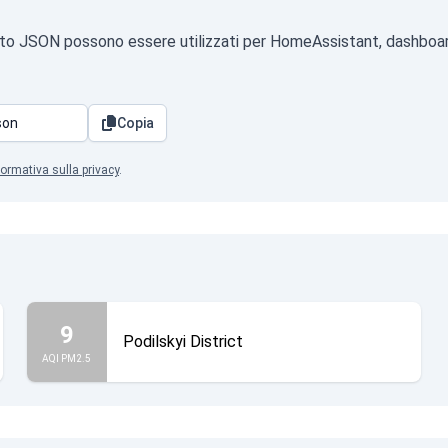
formato JSON possono essere utilizzati per HomeAssistant, dashboar
Copia
formativa sulla privacy
.
9
Podilskyi District
AQI PM2.5