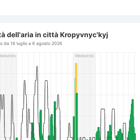
à dell'aria in città Kropyvnyc'kyj
do da 16 luglio a 6 agosto 2026
rom 2026-07-16 12:00:00 to 2026-08-06 13:00:00.
eekends
Weekends
r (m/s), and Relative humidity (%).