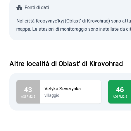
Fonti di dati
Nel città Kropyvnyc'kyj (Oblast' di Kirovohrad) sono attu
mappa. Le stazioni di monitoraggio sono installate da cit
Altre località di Oblast' di Kirovohrad
43
46
Velyka Severynka
villaggio
AQI PM2.5
AQI PM2.5