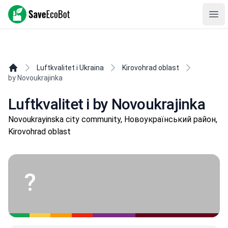
SaveEcoBot
Ope
Luftkvalitet i Ukraina
Kirovohrad oblast
by Novoukrajinka
Luftkvalitet i by Novoukrajinka
Novoukrayinska city community, Новоукраїнський район,
Kirovohrad oblast
?