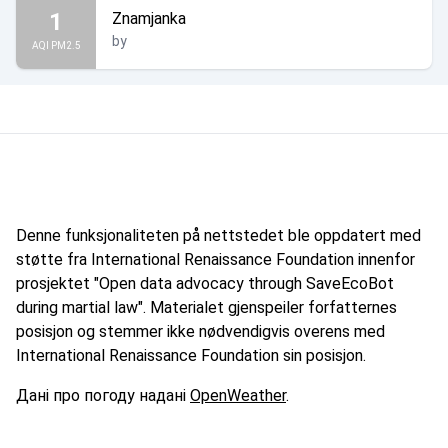
1
Znamjanka
by
AQI PM2.5
Denne funksjonaliteten på nettstedet ble oppdatert med
støtte fra International Renaissance Foundation innenfor
prosjektet "Open data advocacy through SaveEcoBot
during martial law". Materialet gjenspeiler forfatternes
posisjon og stemmer ikke nødvendigvis overens med
International Renaissance Foundation sin posisjon.
Дані про погоду надані
OpenWeather
.