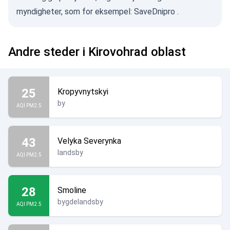
myndigheter, som for eksempel:
SaveDnipro
.
Andre steder i Kirovohrad oblast
25
Kropyvnytskyi
by
AQI PM2.5
43
Velyka Severynka
landsby
AQI PM2.5
28
Smoline
bygdelandsby
AQI PM2.5