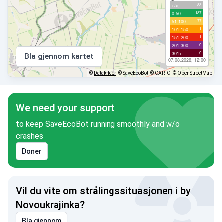
83
с/д
187
0-50
77
51-100
1
101-150
1
151-200
0
201-300
0
301+
Bla gjennom kartet
07.08.2026, 12:00
©
Datakilder
© SaveEcoBot
© CARTO
© OpenStreetMap
We need your support
to keep SaveEcoBot running smoothly and w/o
crashes
Doner
Vil du vite om strålingssituasjonen i by
Novoukrajinka?
Bla gjennom