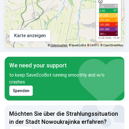
89
с/д
257
0-50
4
51-100
0
101-150
0
151-200
0
201-300
0
301+
Karte anzeigen
10.08.2026, 15:00
©
Datenquellen
© SaveEcoBot
© CARTO
© OpenStreetMap
We need your support
to keep SaveEcoBot running smoothly and w/o
crashes
Spenden
Möchten Sie über die Strahlungssituation
in der Stadt Nowoukrajinka erfahren?