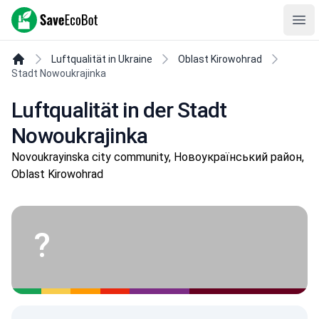
SaveEcoBot
Ope
Luftqualität in Ukraine
Oblast Kirowohrad
Stadt Nowoukrajinka
Luftqualität in der Stadt
Nowoukrajinka
Novoukrayinska city community, Новоукраїнський район,
Oblast Kirowohrad
?