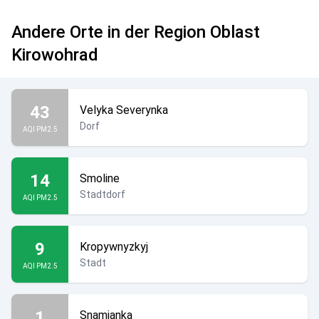
Andere Orte in der Region Oblast
Kirowohrad
43
Velyka Severynka
Dorf
AQI PM2.5
14
Smoline
Stadtdorf
AQI PM2.5
9
Kropywnyzkyj
Stadt
AQI PM2.5
1
Snamjanka