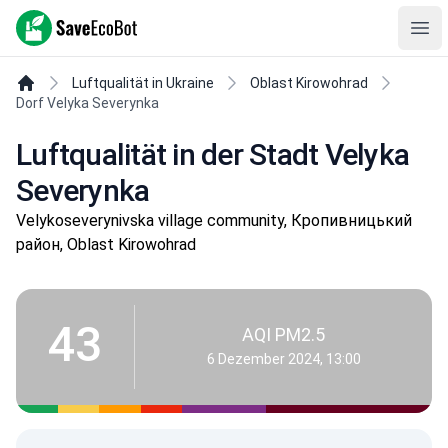
SaveEcoBot
Ope
Luftqualität in Ukraine
Oblast Kirowohrad
Dorf Velyka Severynka
Luftqualität in der Stadt Velyka
Severynka
Velykoseverynivska village community, Кропивницький
район, Oblast Kirowohrad
43
AQI PM2.5
6 Dezember 2024, 13:00