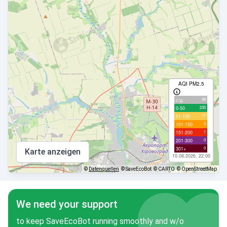
AQI PM2.5
98
с/д
235
0-50
17
51-100
0
101-150
1
151-200
0
201-300
0
301+
Karte anzeigen
10.08.2026, 22:00
©
Datenquellen
© SaveEcoBot
© CARTO
© OpenStreetMap
We need your support
to keep SaveEcoBot running smoothly and w/o