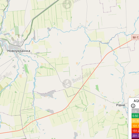
AQ
с/д
0-50
51-1
101-
151-
201-