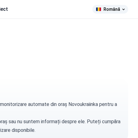
iect
Română
e monitorizare automate din oraș Novoukraiinka pentru a
t oraș sau nu suntem informați despre ele. Puteți
cumpăra
zare disponibile.