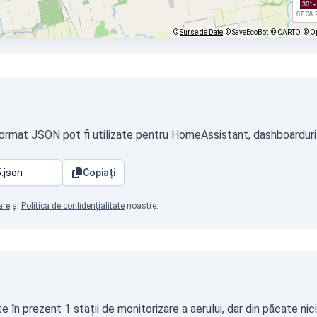
301+
07.08.
©
Surse de Date
© SaveEcoBot
© CARTO
© O
 format JSON pot fi utilizate pentru HomeAssistant, dashboarduri p
Copiați
are
și
Politica de confidențialitate
noastre.
 în prezent 1 stații de monitorizare a aerului, dar din păcate nic