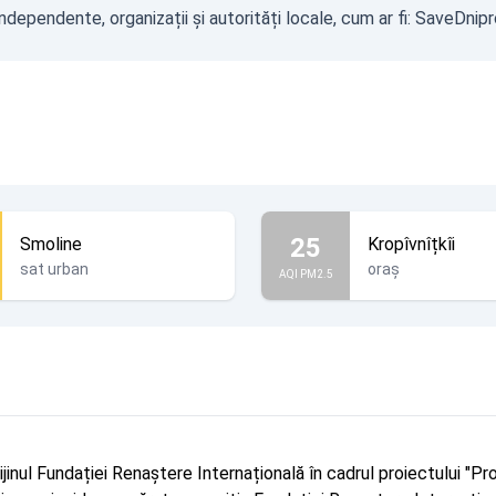
dependente, organizații și autorități locale, cum ar fi:
SaveDnipr
25
Smoline
Kropîvnîțkîi
sat urban
oraș
AQI PM2.5
rijinul Fundației Renaștere Internațională în cadrul proiectului 