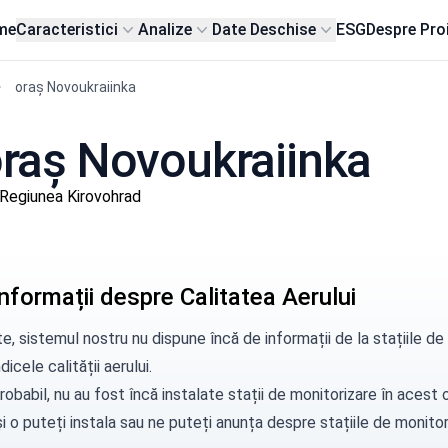
me
Caracteristici
Analize
Date Deschise
ESG
Despre Pro
oraș Novoukraiinka
 oraș Novoukraiinka
Regiunea Kirovohrad
nformații despre Calitatea Aerului
e, sistemul nostru nu dispune încă de informații de la stațiile d
dicele calității aerului.
robabil, nu au fost încă instalate stații de monitorizare în aces
i o puteți instala sau ne puteți
anunța
despre stațiile de monitori