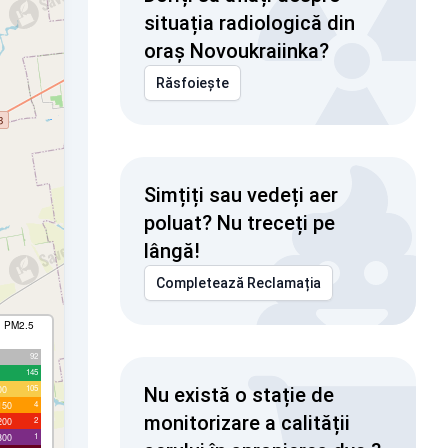
situația radiologică din
oraș Novoukraiinka?
Răsfoiește
Simțiți sau vedeți aer
poluat? Nu treceți pe
lângă!
Completează Reclamația
I PM2.5
92
145
105
00
Nu există o stație de
4
150
monitorizare a calității
2
200
1
300