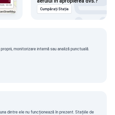
aerului în apropierea dvs.?
0
2026, 00:00
Cumpărați Stația
penStreetMap
roprii, monitorizare internă sau analiză punctuală.
iuna dintre ele nu funcționează în prezent. Stațiile de