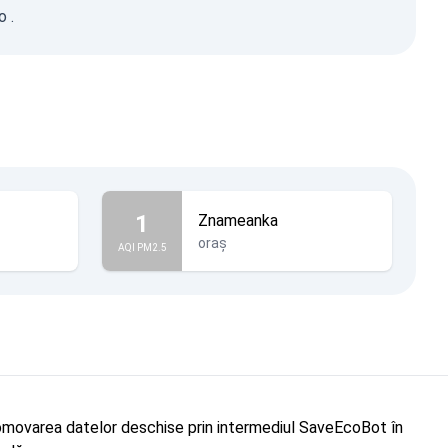
o
.
1
Znameanka
oraș
AQI PM2.5
"Promovarea datelor deschise prin intermediul SaveEcoBot în