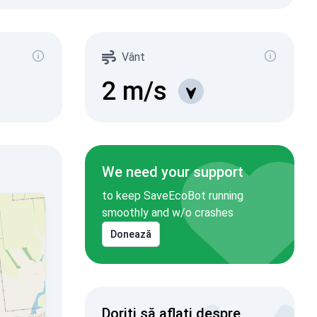
Vânt
2
m/s
We need your support
to keep SaveEcoBot running
smoothly and w/o crashes
Donează
Doriți să aflați despre