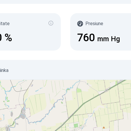
itate
Presiune
0
%
760
mm Hg
iinka