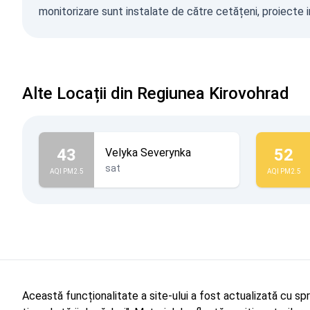
monitorizare sunt instalate de către cetățeni, proiecte in
Alte Locații din Regiunea Kirovohrad
43
52
Velyka Severynka
sat
AQI PM2.5
AQI PM2.5
Această funcționalitate a site-ului a fost actualizată cu sp