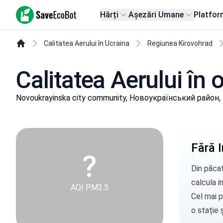
SaveEcoBot
Hărți
Așezări Umane
Platfor
Calitatea Aerului în Ucraina
Regiunea Kirovohrad
Calitatea Aerului în
Novoukrayinska city community, Новоукраїнський район, 
Fără I
?
Din păcat
calcula in
AQI PM2.5
Cel mai p
o stație
ș