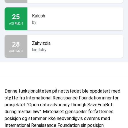
25
Kalush
by
AQI PM2.5
28
Zahvizdia
landsby
AQI PM2.5
Denne funksjonaliteten på nettstedet ble oppdatert med
støtte fra International Renaissance Foundation innenfor
prosjektet "Open data advocacy through SaveEcoBot
during martial law". Materialet gjenspeiler forfatternes
posisjon og stemmer ikke nødvendigvis overens med
International Renaissance Foundation sin posisjon.