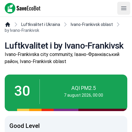
SaveEcoBot
Ope
Luftkvalitet i Ukraina
Ivano-Frankivsk oblast
by Ivano-Frankivsk
Luftkvalitet i by Ivano-Frankivsk
Ivano-Frankivska city community, Івано-Франківський
район, Ivano-Frankivsk oblast
30
AQI PM2.5
7 august 2026, 00:00
Good Level