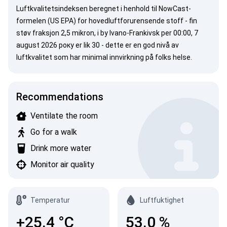
Luftkvalitetsindeksen beregnet i henhold til
NowCast-
formelen (US EPA)
for hovedluftforurensende stoff -
fin
støv
fraksjon 2,5 mikron, i by Ivano-Frankivsk per 00:00, 7
august 2026 року er lik 30 - dette er en god nivå av
luftkvalitet som har minimal innvirkning på folks helse.
Recommendations
Ventilate the room
Go for a walk
Drink more water
Monitor air quality
Temperatur
Luftfuktighet
+25.4
°C
53.0
%