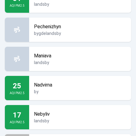
landsby
AQI PM2.5
Pechenizhyn
bygdelandsby
Maniava
landsby
25
Nadvirna
by
AQI PM2.5
17
Nebyliv
landsby
AQI PM2.5