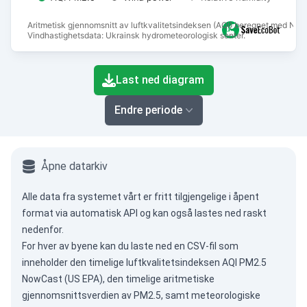
Aritmetisk gjennomsnitt av luftkvalitetsindeksen (AQI) beregnet med Now
Vindhastighetsdata: Ukrainsk hydrometeorologisk senter.
End of interactive chart.
Last ned diagram
Endre periode
Åpne datarkiv
Alle data fra systemet vårt er fritt tilgjengelige i åpent
format via
automatisk API
og kan også lastes ned raskt
nedenfor.
For hver av byene kan du laste ned en CSV-fil som
inneholder den timelige luftkvalitetsindeksen AQI PM2.5
NowCast (US EPA), den timelige aritmetiske
gjennomsnittsverdien av PM2.5, samt meteorologiske