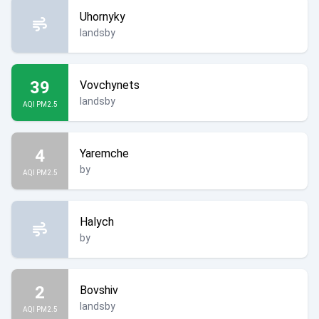
Uhornyky
landsby
39
Vovchynets
landsby
AQI PM2.5
4
Yaremche
by
AQI PM2.5
Halych
by
2
Bovshiv
landsby
AQI PM2.5