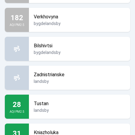
182
Verkhovyna
bygdelandsby
AQI PM2.5
Bilshivtsi
bygdelandsby
Zadnistrianske
landsby
28
Tustan
landsby
AQI PM2.5
31
Kniazholuka