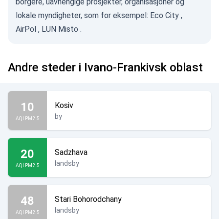
borgere, uavhengige prosjekter, organisasjoner og
lokale myndigheter, som for eksempel:
Eco City
,
AirPol
,
LUN Misto
.
Andre steder i Ivano-Frankivsk oblast
10
Kosiv
by
AQI PM2.5
20
Sadzhava
landsby
AQI PM2.5
48
Stari Bohorodchany
landsby
AQI PM2.5