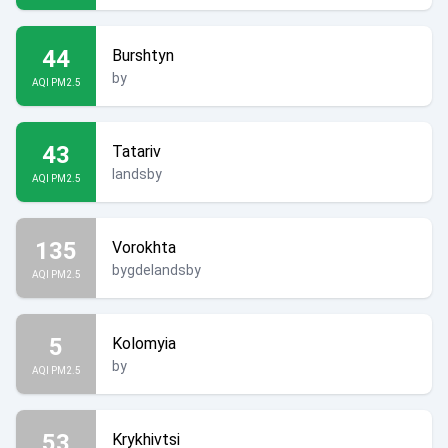
44
Burshtyn
by
AQI PM2.5
43
Tatariv
landsby
AQI PM2.5
135
Vorokhta
bygdelandsby
AQI PM2.5
5
Kolomyia
by
AQI PM2.5
53
Krykhivtsi