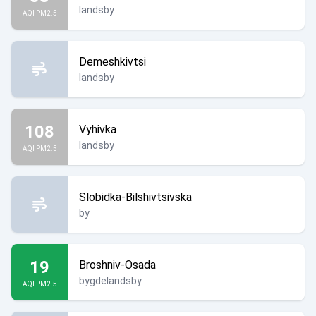
landsby
AQI PM2.5
Demeshkivtsi
landsby
108
Vyhivka
landsby
AQI PM2.5
Slobidka-Bilshivtsivska
by
19
Broshniv-Osada
bygdelandsby
AQI PM2.5