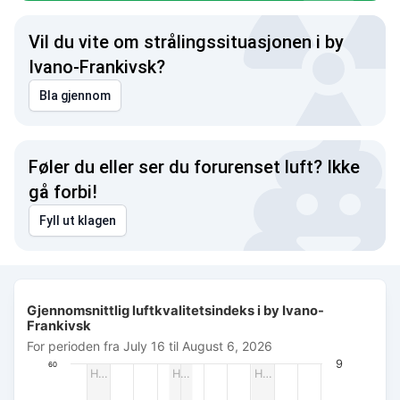
Vil du vite om strålingssituasjonen i by
Ivano-Frankivsk?
Bla gjennom
Føler du eller ser du forurenset luft? Ikke
gå forbi!
Fyll ut klagen
Gjennomsnittlig luftkvalitetsindeks i by Ivano-Frankivsk
Gjennomsnittlig luftkvalitetsindeks i by Ivano-
Combination chart with 3 data series.
Frankivsk
For perioden fra July 16 til August 6, 2026
For perioden fra July 16 til August 6, 2026
The chart has 1 X axis displaying Dato. Data ranges from 20
9
60
H…
H…
H…
The chart has 3 Y axes displaying AQI PM2.5, Wind power (m/s