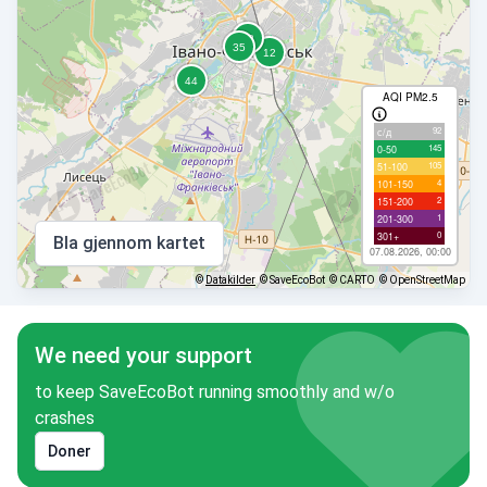
AQI PM2.5
92
с/д
145
0-50
105
51-100
4
101-150
2
151-200
1
201-300
0
301+
Bla gjennom kartet
07.08.2026, 00:00
©
Datakilder
© SaveEcoBot
© CARTO
© OpenStreetMap
We need your support
to keep SaveEcoBot running smoothly and w/o
crashes
Doner