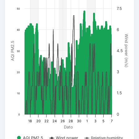
7.5
50
6
40
Wind power (m/s)
AQI PM2.5
4.5
30
3
20
1.5
10
0
0
18
20
22
24
26
28
30
1
3
5
7
Dato
AQI PM2.5
Wind power
Relative humidity