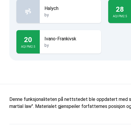
28
Halych
by
AQI PM2.5
20
Ivano-Frankivsk
by
AQI PM2.5
Denne funksjonaliteten på nettstedet ble oppdatert med s
martial law". Materialet gjenspeiler forfatternes posisjon