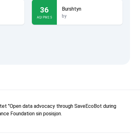
36
Burshtyn
by
AQI PM2.5
ektet "Open data advocacy through SaveEcoBot during
nce Foundation sin posisjon.