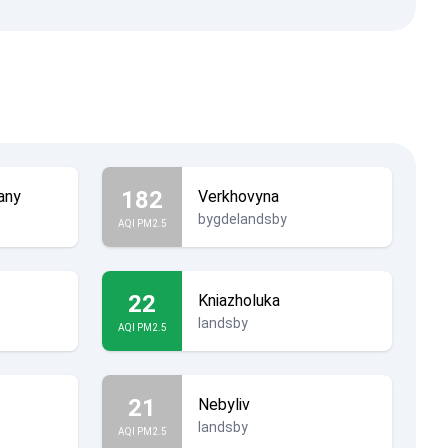
182
any
Verkhovyna
bygdelandsby
AQI PM2.5
22
Kniazholuka
landsby
AQI PM2.5
21
Nebyliv
landsby
AQI PM2.5