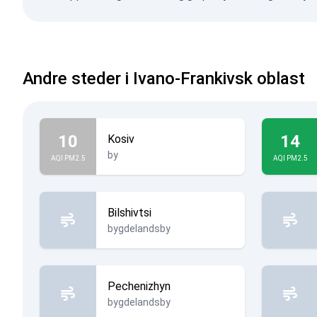
Andre steder i Ivano-Frankivsk oblast
10
14
Kosiv
by
AQI PM2.5
AQI PM2.5
Bilshivtsi
bygdelandsby
Pechenizhyn
bygdelandsby