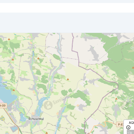
AQ
с/д