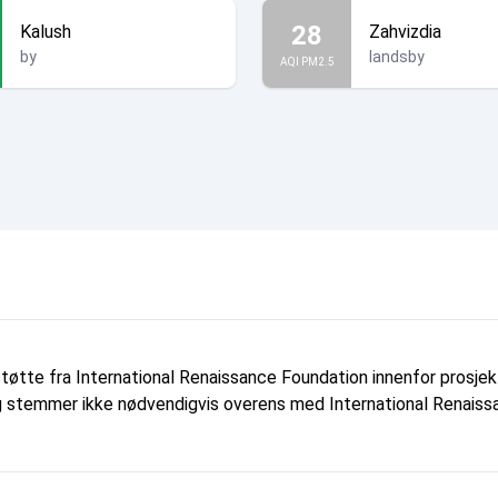
28
Kalush
Zahvizdia
by
landsby
AQI PM2.5
tøtte fra International Renaissance Foundation innenfor prosj
 og stemmer ikke nødvendigvis overens med International Renaissa