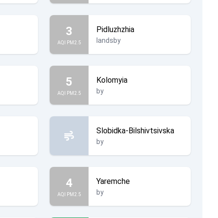
3
Pidluzhzhia
landsby
AQI PM2.5
5
Kolomyia
by
AQI PM2.5
Slobidka-Bilshivtsivska
by
4
Yaremche
by
AQI PM2.5