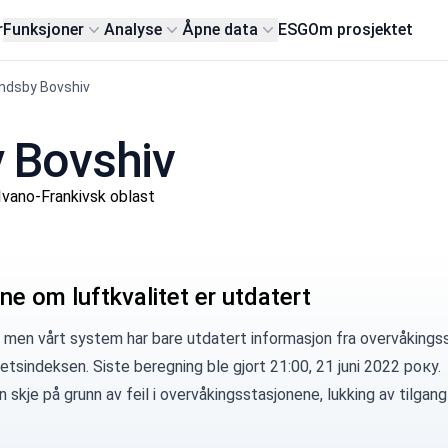
r
Funksjoner
Analyse
Åpne data
ESG
Om prosjektet
andsby Bovshiv
y Bovshiv
vano-Frankivsk oblast
ne om luftkvalitet er utdatert
 men vårt system har bare utdatert informasjon fra overvåkingss
tetsindeksen. Siste beregning ble gjort 21:00, 21 juni 2022 року.
 skje på grunn av feil i overvåkingsstasjonene, lukking av tilgang 