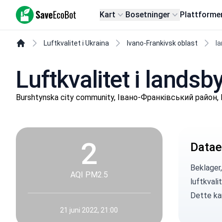
SaveEcoBot
Kart
Bosetninger
Plattforme
Luftkvalitet i Ukraina
Ivano-Frankivsk oblast
l
Luftkvalitet i landsb
Burshtynska city community, Івано-Франківський район, I
2
Datae
Beklager,
AQI PM2.5
luftkvali
Dette kan
21 juni 2022, 21:00