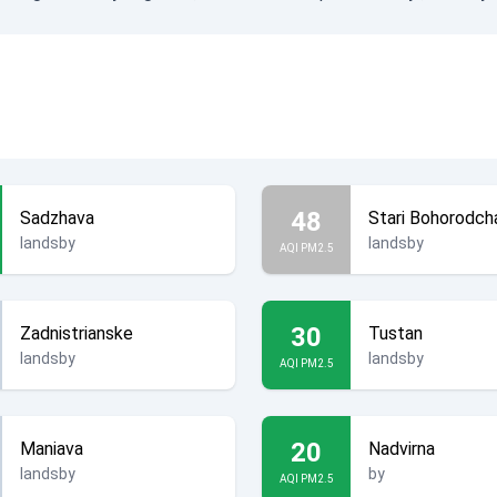
48
Sadzhava
Stari Bohorodch
landsby
landsby
AQI PM2.5
30
Zadnistrianske
Tustan
landsby
landsby
AQI PM2.5
20
Maniava
Nadvirna
landsby
by
AQI PM2.5