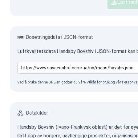
Last ned
Bosetningsdata i JSON-format
Luftkvalitetsdata i landsby Bovshiv i JSON-format kan 
Ved å bruke denne URL-en godtar du våre
Vilkår for bruk
og vår
Personve
Datakilder
I landsby Bovshiv (Ivano-Frankivsk oblast) er det for øy
satt opp av borgere, uavhengige prosjekter, organisasj