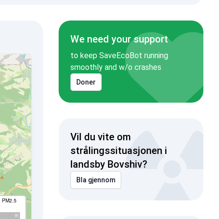
We need your support
to keep SaveEcoBot running
smoothly and w/o crashes
Doner
Vil du vite om
strålingssituasjonen i
landsby Bovshiv?
Bla gjennom
I PM2.5
91