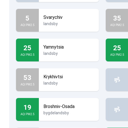
5
35
Svarychiv
landsby
AQI PM2.5
AQI PM2.5
25
25
Yamnytsia
landsby
AQI PM2.5
AQI PM2.5
53
Krykhivtsi
landsby
AQI PM2.5
19
Broshniv-Osada
bygdelandsby
AQI PM2.5