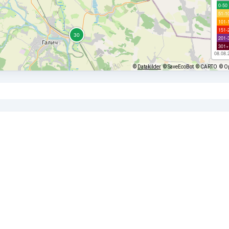
0-50
51-1
101-
151-
201-
301+
08.08.
©
Datakilder
© SaveEcoBot
© CARTO
© O