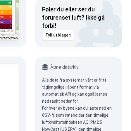
188
65
00
Føler du eller ser du
4
150
forurenset luft? Ikke gå
1
200
1
300
forbi!
0
2026, 00:00
Fyll ut klagen
penStreetMap
Åpne datarkiv
Alle data fra systemet vårt er fritt
tilgjengelige i åpent format via
automatisk API
og kan også lastes
ned raskt nedenfor.
For hver av byene kan du laste ned en
CSV-fil som inneholder den timelige
luftkvalitetsindeksen AQI PM2.5
NowCast (US EPA), den timelige