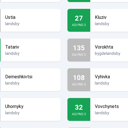
27
Ustia
Kluziv
landsby
landsby
AQI PM2.5
135
Tatariv
Vorokhta
landsby
bygdelandsby
AQI PM2.5
108
Demeshkivtsi
Vyhivka
landsby
landsby
AQI PM2.5
32
Uhornyky
Vovchynets
landsby
landsby
AQI PM2.5