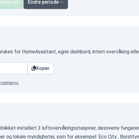
 diagram
Endre periode
brukes for HomeAssistant, egne dashbord, intern overvåking ell
Kopier
rnerklæring
.
eblikket installert 3 luftovervåkingsstasjoner, dessverre funger
oner og lokale myndigheter, som for eksempel:
Eco City
,
Burshtyn