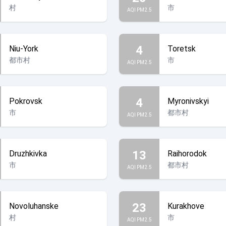
村
市
AQI PM2.5
4
Niu-York
Toretsk
都市村
市
AQI PM2.5
4
Pokrovsk
Myronivskyi
市
都市村
AQI PM2.5
13
Druzhkivka
Raihorodok
市
都市村
AQI PM2.5
23
Novoluhanske
Kurakhove
村
市
AQI PM2.5