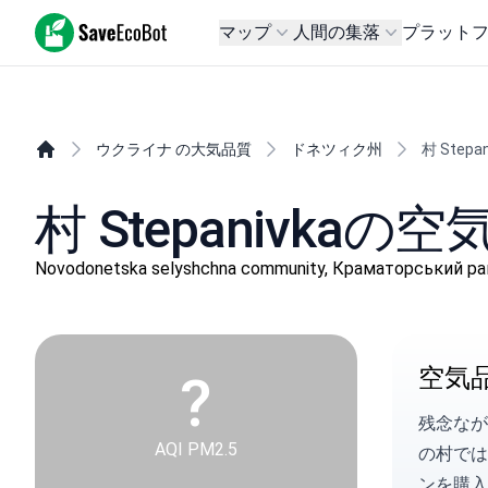
SaveEcoBot
マップ
人間の集落
プラット
ウクライナ の大気品質
ドネツィク州
村 Stepan
村 Stepanivkaの
Novodonetska selyshchna community, Краматорськи
空気
?
残念なが
AQI PM2.5
の村で
ンを購入