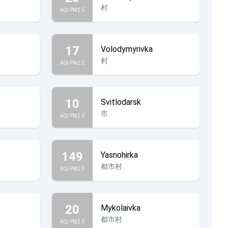
村
AQI PM2.5
17
Volodymyrivka
村
AQI PM2.5
10
Svitlodarsk
市
AQI PM2.5
149
Yasnohirka
都市村
AQI PM2.5
20
Mykolaivka
都市村
AQI PM2.5