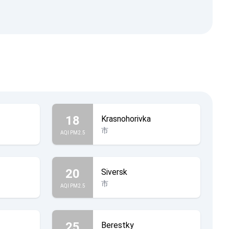
18
Krasnohorivka
市
AQI PM2.5
20
Siversk
市
AQI PM2.5
25
Berestky