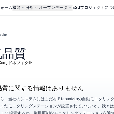
フォーム
機能
分析
オープンデータ
ESG
プロジェクトにつ
ivka
空気品質
й район, ドネツィク州
品質に関する情報はありません
ら、当社のシステムにはまだ村 Stepanivkaの自動モニタ
はまだモニタリングステーションが設置されていないか、我々
して設置するか、利用可能なモニタリングステーションを
通