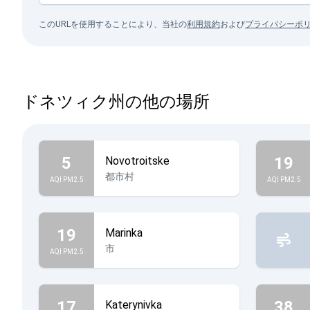
このURLを使用することにより、当社の
利用規約
および
プライバシーポ
ドネツィク州の他の場所
5
19
Novotroitske
都市村
AQI PM2.5
AQI PM2.5
19
Marinka
市
AQI PM2.5
17
38
Katerynivka