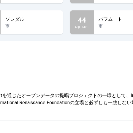
44
ソレダル
バフムート
市
市
AQI PM2.5
じたオープンデータの提唱プロジェクトの一環として、Internationa
onal Renaissance Foundationの立場と必ずしも一致