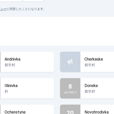
リシー
に同意したことになります。
Andriivka
Cherkaske
都市村
都市村
8
Illinivka
Donske
村
都市村
AQI PM2.5
20
Ocheretyne
Novohrodivka