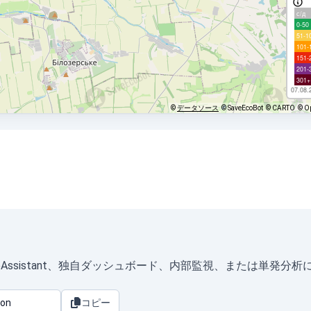
с/д
0-50
51-1
101-
151-
201-
301+
07.08.
©
データソース
© SaveEcoBot
© CARTO
© O
HomeAssistant、独自ダッシュボード、内部監視、または単発分
コピー