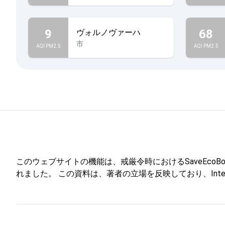
9
68
ヴォルノヴァーハ
市
AQI PM2.5
AQI PM2.5
このウェブサイトの機能は、戒厳令時におけるSaveEcoBotを通
れました。 この資料は、著者の立場を反映しており、Internati