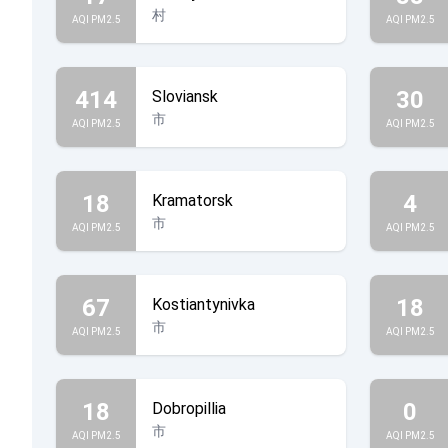
村
AQI PM2.5
AQI PM2.5
414
30
Sloviansk
市
AQI PM2.5
AQI PM2.5
18
4
Kramatorsk
市
AQI PM2.5
AQI PM2.5
67
18
Kostiantynivka
市
AQI PM2.5
AQI PM2.5
18
0
Dobropillia
市
AQI PM2.5
AQI PM2.5