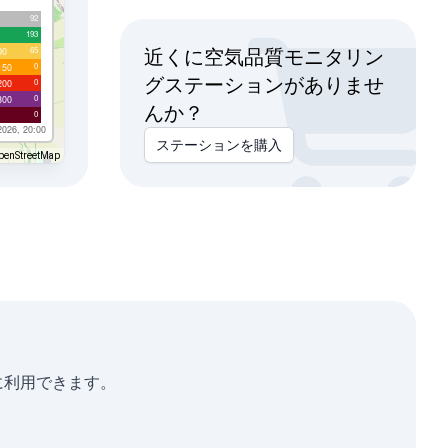
92
193
65
00
近くに空気品質モニタリン
0
150
グステーションがありませ
0
200
0
300
んか？
0
2026, 20:00
ステーションを購入
penStreetMap
析に利用できます。