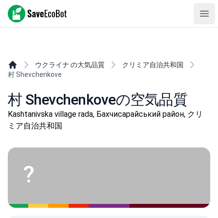
SaveEcoBot
Ope
ウクライナ の大気品質
クリミア自治共和国
村 Shevchenkove
村 Shevchenkoveの空気品質
Kashtanivska village rada, Бахчисарайський район, クリ
ミア自治共和国
?