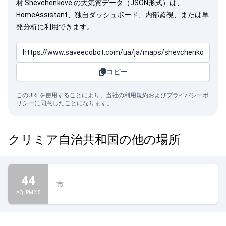
村 Shevchenkove の大気質データ（JSON形式）は、
HomeAssistant、独自ダッシュボード、内部監視、または単
発分析に利用できます。
コピー
このURLを使用することにより、当社の
利用規約
および
プライバシーポ
リシー
に同意したことになります。
クリミア自治共和国の他の場所
44
市
AQI PM2.5