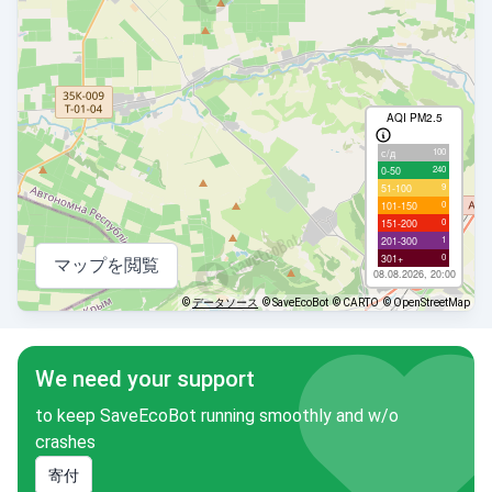
AQI PM2.5
100
с/д
240
0-50
9
51-100
0
101-150
0
151-200
1
201-300
0
301+
マップを閲覧
08.08.2026, 20:00
©
データソース
© SaveEcoBot
© CARTO
© OpenStreetMap
We need your support
to keep SaveEcoBot running smoothly and w/o
crashes
寄付