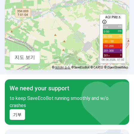
AQI PM2.5
100
с/д
215
0-50
33
51-100
1
101-150
1
151-200
0
201-300
0
301+
지도 보기
08.08.2026, 07:00
©
데이터 소스
© SaveEcoBot
© CARTO
© OpenStreetMap
We need your support
to keep SaveEcoBot running smoothly and w/o
crashes
기부