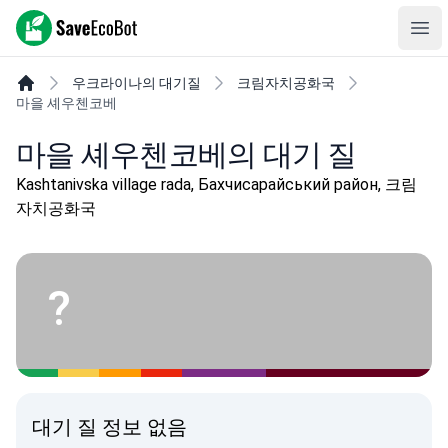
SaveEcoBot
Ope
우크라이나의 대기질
크림자치공화국
마을 셰우첸코베
마을 셰우첸코베의 대기 질
Kashtanivska village rada, Бахчисарайський район, 크림
자치공화국
?
대기 질 정보 없음