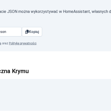
macie JSON można wykorzystywać w HomeAssistant, własnych d
Kopiuj
a
oraz
Politykę prywatności
.
iczna Krymu