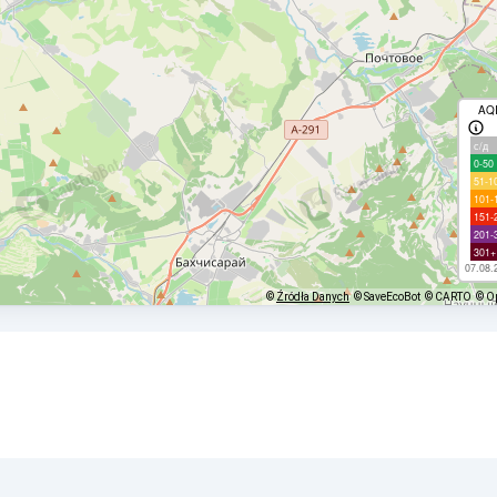
AQ
с/д
0-50
51-1
101-
151-
201-
301+
07.08.
©
Źródła Danych
© SaveEcoBot
© CARTO
© O