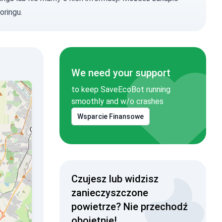
oringu.
We need your support
to keep SaveEcoBot running
smoothly and w/o crashes
Wsparcie Finansowe
Czujesz lub widzisz
zanieczyszczone
powietrze? Nie przechodź
obojętnie!