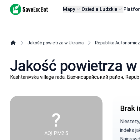
SaveEcoBot
Mapy
Osiedla Ludzkie
Platfo
Jakość powietrza w Ukraina
Republika Autonomic
Jakość powietrza w
Kashtanivska village rada, Бахчисарайський район, Repub
Brak i
?
Niestety
indeks ja
AQI PM2.5
Najprawd