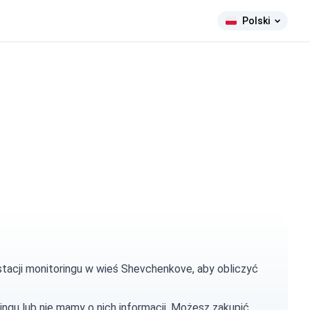
Polski
stacji monitoringu w wieś Shevchenkove, aby obliczyć
ingu lub nie mamy o nich informacji. Możesz
zakupić