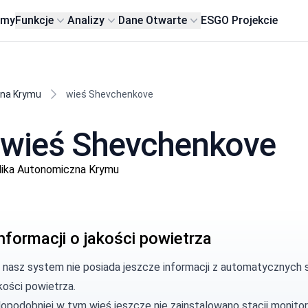
rmy
Funkcje
Analizy
Dane Otwarte
ESG
O Projekcie
zna Krymu
wieś Shevchenkove
 wieś Shevchenkove
lika Autonomiczna Krymu
nformacji o jakości powietrza
, nasz system nie posiada jeszcze informacji z automatycznych 
kości powietrza.
opodobniej w tym wieś jeszcze nie zainstalowano stacji monitor