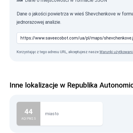
Dane o miejscowości w formacie JSON
Dane o jakości powietrza w wieś Shevchenkove w for
jednorazowej analizie.
Korzystając z tego adresu URL, akceptujesz nasze
Warunki użytkowani
Inne lokalizacje w Republika Autonom
44
miasto
AQI PM2.5