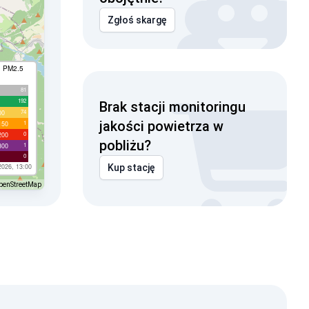
Zgłoś skargę
I PM2.5
81
192
Brak stacji monitoringu
74
00
jakości powietrza w
1
150
0
200
pobliżu?
1
300
0
2026, 13:00
Kup stację
penStreetMap