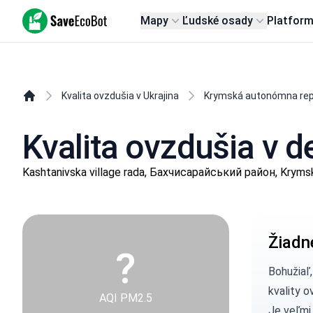
SaveEcoBot
Mapy
Ľudské osady
Platfor
Kvalita ovzdušia v Ukrajina
Krymská autonómna rep
Kvalita ovzdušia v 
Kashtanivska village rada, Бахчисарайський район, Kryms
Žiadn
?
Bohužiaľ
kvality o
AQI PM2.5
Je veľmi