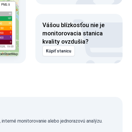
I PM2.5
88
197
64
00
Vášou blízkosťou nie je
0
150
monitorovacia stanica
0
200
1
300
kvality ovzdušia?
0
2026, 19:00
Kúpiť stanicu
penStreetMap
interné monitorovanie alebo jednorazovú analýzu.