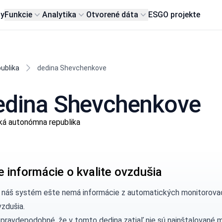
my
Funkcie
Analytika
Otvorené dáta
ESG
O projekte
ublika
dedina Shevchenkove
dedina Shevchenkove
ká autonómna republika
e informácie o kvalite ovzdušia
, náš systém ešte nemá informácie z automatických monitorova
vzdušia.
 pravdepodobné, že v tomto dedina zatiaľ nie sú nainštalované 