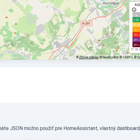
AQ
с/д
0-50
51-1
101-
151-
201-
301+
07.08.
©
Zdroje údajov
© SaveEcoBot
© CARTO
© O
máte JSON možno použiť pre HomeAssistant, vlastný dashboard, 