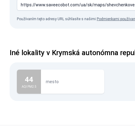
Používaním tejto adresy URL súhlasíte s našimi
Podmienkami používan
Iné lokality v Krymská autonómna repu
44
mesto
AQI PM2.5