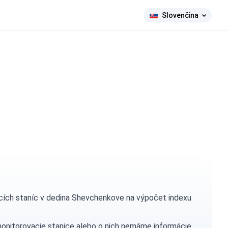
Slovenčina
cích staníc v dedina Shevchenkove na výpočet indexu
monitorovacie stanice alebo o nich nemáme informácie.