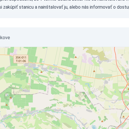
si
zakúpiť stanicu
a nainštalovať ju, alebo nás
informovať
o dostu
nkove