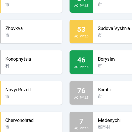
市
市
AQI PM2.5
53
Zhovkva
Sudova Vyshnia
市
市
AQI PM2.5
46
Konopnytsia
Boryslav
村
市
AQI PM2.5
76
Novyi Rozdil
Sambir
市
市
AQI PM2.5
7
Chervonohrad
Medenychi
市
都市村
AQI PM2.5