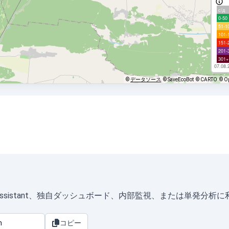
с/д
0-50
51-1
101-
151-
201-
301+
07.08.
©
データソース
© SaveEcoBot
© CARTO
© O
omeAssistant、独自ダッシュボード、内部監視、または単発分析
コピー