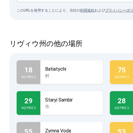
このURLを使用することにより、当社の
利用規約
および
プライバシーポ
リヴィウ州の他の場所
18
75
Batiatychi
村
AQI PM2.5
AQI PM2.5
29
28
Staryi Sambir
市
AQI PM2.5
AQI PM2.5
55
53
Zymna Voda