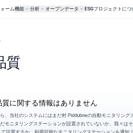
フォーム
機能
分析
オープンデータ
ESG
プロジェクトにつ
e
気品質
品質に関する情報はありません
ら、当社のシステムにはまだ村 Piddubneの自動モニタリ
まだモニタリングステーションが設置されていないか、我々は
して設置するか、利用可能なモニタリングステーションを
通知