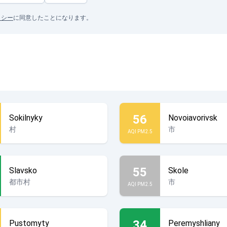
リシー
に同意したことになります。
56
Sokilnyky
Novoiavorivsk
村
市
AQI PM2.5
55
Slavsko
Skole
都市村
市
AQI PM2.5
34
Pustomyty
Peremyshliany