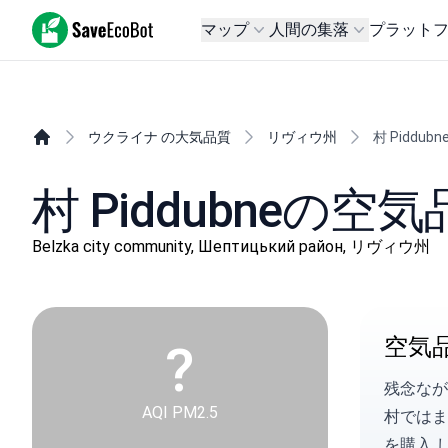
SaveEcoBot
マップ
人間の集落
プラット
ウクライナ の大気品質
リヴィウ州
村 Piddubn
村 Piddubneの空
Belzka city community, Шептицький район, リヴィウ州
空気
?
残念なが
AQI PM2.5
村では
を購入