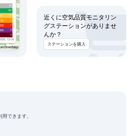
83
187
77
00
近くに空気品質モニタリン
1
150
グステーションがありませ
1
200
0
300
んか？
0
2026, 12:00
ステーションを購入
penStreetMap
に利用できます。