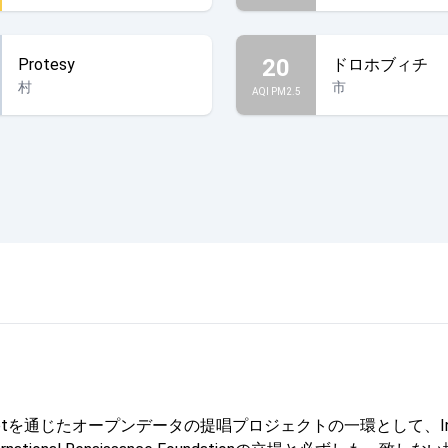
20
Protesy
ドロホブィチ
村
市
AQI PM2.5
じたオープンデータの提唱プロジェクトの一環として、Internationa