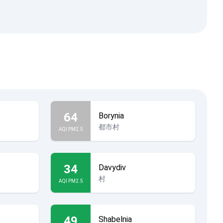
64
Borynia
都市村
AQI PM2.5
34
Davydiv
村
AQI PM2.5
49
Shabelnia