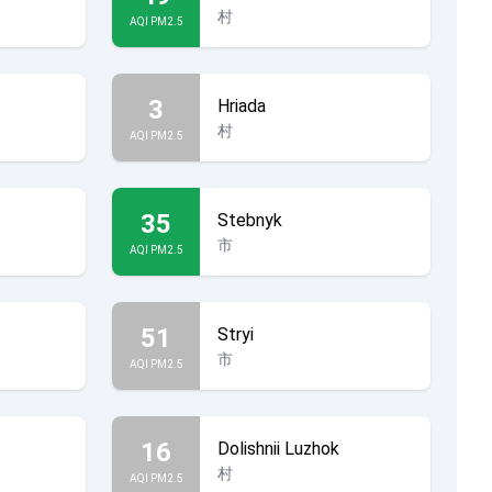
村
AQI PM2.5
3
Hriada
村
AQI PM2.5
35
Stebnyk
市
AQI PM2.5
51
Stryi
市
AQI PM2.5
16
Dolishnii Luzhok
村
AQI PM2.5