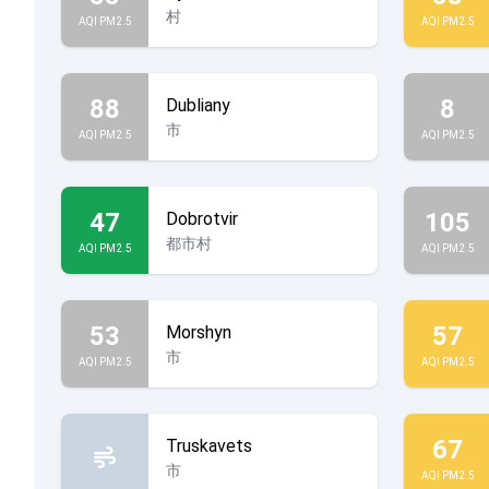
村
AQI PM2.5
AQI PM2.5
88
8
Dubliany
市
AQI PM2.5
AQI PM2.5
47
105
Dobrotvir
都市村
AQI PM2.5
AQI PM2.5
53
57
Morshyn
市
AQI PM2.5
AQI PM2.5
67
Truskavets
市
AQI PM2.5