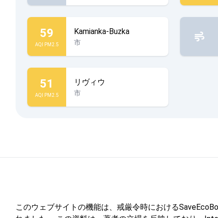
59
Kamianka-Buzka
市
AQI PM2.5
51
リヴィウ
市
AQI PM2.5
このウェブサイトの機能は、戒厳令時におけるSaveEcoBotを通