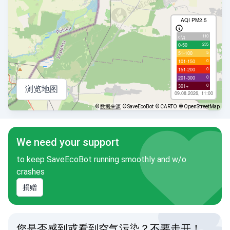
AQI PM2.5
110
с/д
235
0-50
5
51-100
0
101-150
0
151-200
0
201-300
0
301+
浏览地图
09.08.2026, 11:00
©
数据来源
© SaveEcoBot
© CARTO
© OpenStreetMap
We need your support
to keep SaveEcoBot running smoothly and w/o
crashes
捐赠
您是否感到或看到空气污染？不要走开！