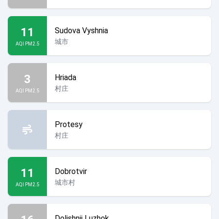
11
Sudova Vyshnia
城市
AQI PM2.5
3
Hriada
村庄
AQI PM2.5
Protesy
村庄
11
Dobrotvir
城市村
AQI PM2.5
Dolishnii Luzhok