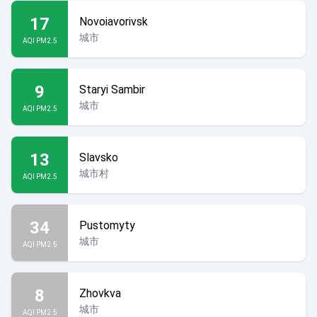
17
Novoiavorivsk
城市
AQI PM2.5
9
Staryi Sambir
城市
AQI PM2.5
13
Slavsko
城市村
AQI PM2.5
34
Pustomyty
城市
AQI PM2.5
8
Zhovkva
城市
AQI PM2.5