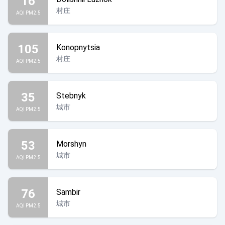
16
村庄
AQI PM2.5
105
Konopnytsia
村庄
AQI PM2.5
35
Stebnyk
城市
AQI PM2.5
53
Morshyn
城市
AQI PM2.5
76
Sambir
城市
AQI PM2.5