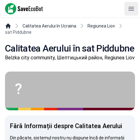
SaveEcoBot
Ope
Calitatea Aerului în Ucraina
Regiunea Liov
sat Piddubne
Calitatea Aerului în sat Piddubne
Belzka city community, Шептицький район, Regiunea Liov
?
Fără Informații despre Calitatea Aerului
Din păcate, sistemul nostru nu dispune încă de informații