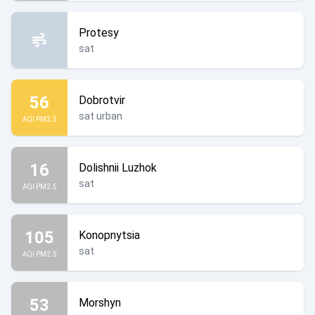
Protesy
sat
56
Dobrotvir
sat urban
AQI PM2.5
16
Dolishnii Luzhok
sat
AQI PM2.5
105
Konopnytsia
sat
AQI PM2.5
53
Morshyn