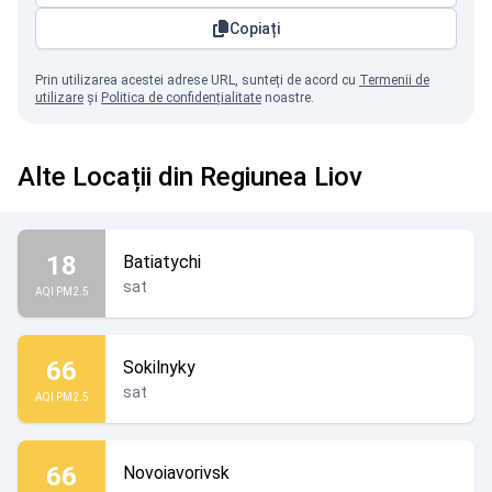
Copiați
Prin utilizarea acestei adrese URL, sunteți de acord cu
Termenii de
utilizare
și
Politica de confidențialitate
noastre.
Alte Locații din Regiunea Liov
18
Batiatychi
sat
AQI PM2.5
66
Sokilnyky
sat
AQI PM2.5
66
Novoiavorivsk