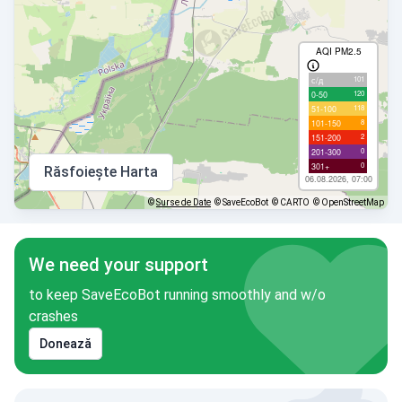
AQI PM2.5
101
с/д
120
0-50
118
51-100
8
101-150
2
151-200
0
201-300
0
301+
Răsfoiește Harta
06.08.2026, 07:00
©
Surse de Date
© SaveEcoBot
© CARTO
© OpenStreetMap
We need your support
to keep SaveEcoBot running smoothly and w/o
crashes
Donează