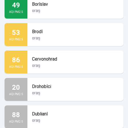
49
Borîslav
oraș
AQI PM2.5
53
Brodî
oraș
AQI PM2.5
86
Cervonohrad
oraș
AQI PM2.5
20
Drohobîci
oraș
AQI PM2.5
88
Dublianî
oraș
AQI PM2.5