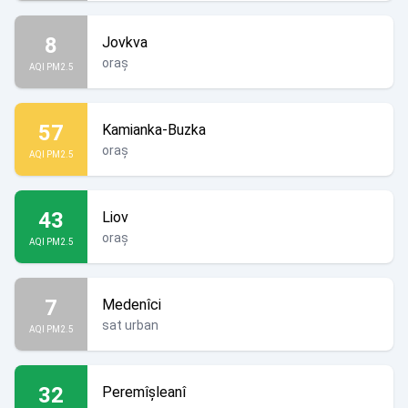
8
Jovkva
oraș
AQI PM2.5
57
Kamianka-Buzka
oraș
AQI PM2.5
43
Liov
oraș
AQI PM2.5
7
Medenîci
sat urban
AQI PM2.5
32
Peremîșleanî