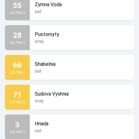
55
Zymna Voda
sat
AQI PM2.5
28
Pustomyty
oraș
AQI PM2.5
66
Shabelnia
sat
AQI PM2.5
71
Sudova Vyshnia
oraș
AQI PM2.5
3
Hriada
sat
AQI PM2.5