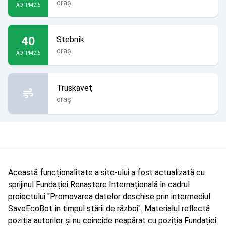
oraș
AQI PM2.5
40
Stebnîk
oraș
AQI PM2.5
Truskaveţ
oraș
Această funcționalitate a site-ului a fost actualizată cu
sprijinul Fundației Renaștere Internațională în cadrul
proiectului "Promovarea datelor deschise prin intermediul
SaveEcoBot în timpul stării de război". Materialul reflectă
poziția autorilor și nu coincide neapărat cu poziția Fundației