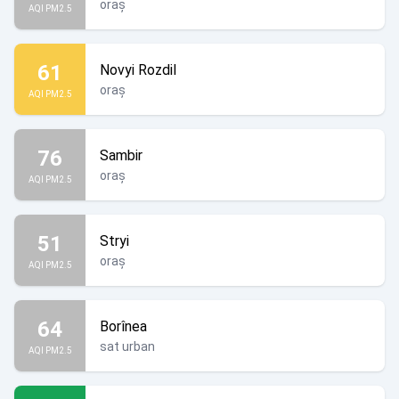
oraș
AQI PM2.5
61
Novyi Rozdil
oraș
AQI PM2.5
76
Sambir
oraș
AQI PM2.5
51
Stryi
oraș
AQI PM2.5
64
Borînea
sat urban
AQI PM2.5