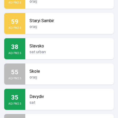
oraș
AQI PM2.5
59
Staryi Sambir
oraș
AQI PM2.5
38
Slavsko
sat urban
AQI PM2.5
55
Skole
oraș
AQI PM2.5
35
Davydiv
sat
AQI PM2.5