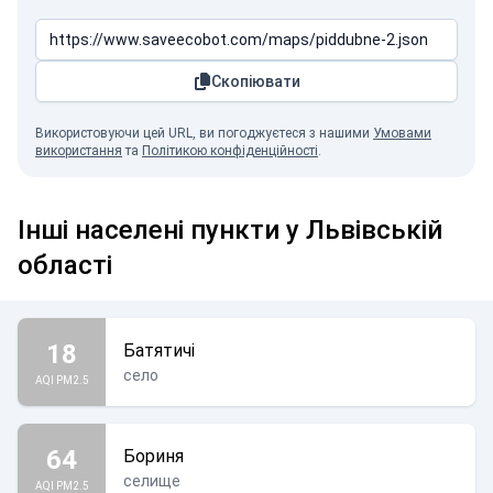
Скопіювати
Використовуючи цей URL, ви погоджуєтеся з нашими
Умовами
використання
та
Політикою конфіденційності
.
Інші населені пункти у Львівській
області
18
Батятичі
село
AQI PM2.5
64
Бориня
селище
AQI PM2.5