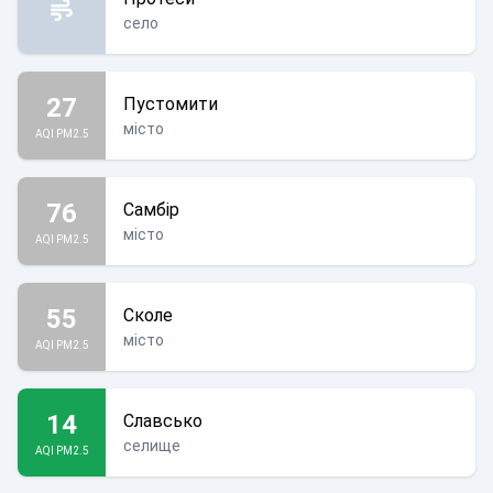
село
27
Пустомити
місто
AQI PM2.5
76
Самбір
місто
AQI PM2.5
55
Сколе
місто
AQI PM2.5
14
Славсько
селище
AQI PM2.5