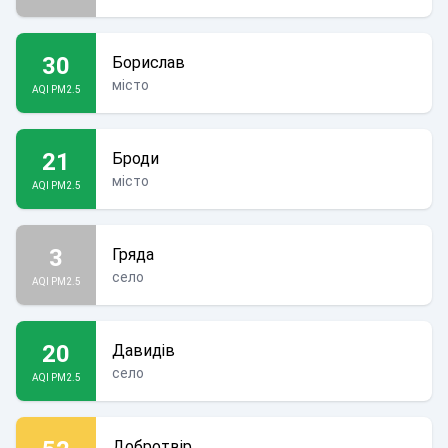
30
Борислав
місто
AQI PM2.5
21
Броди
місто
AQI PM2.5
3
Гряда
село
AQI PM2.5
20
Давидів
село
AQI PM2.5
Добротвір