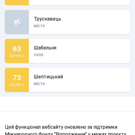
Трускавець
місто
63
Шабельня
село
AQI PM2.5
73
Шептицький
місто
AQI PM2.5
Цей функціонал вебсайту оновлено за підтримки
Міжнародного фонду "Відродження" у межах проєкту