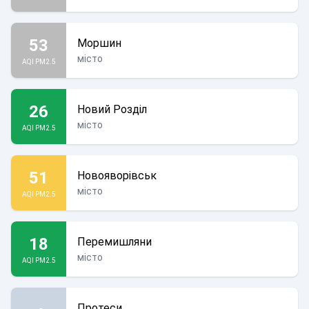
53
Моршин
місто
AQI PM2.5
26
Новий Розділ
місто
AQI PM2.5
51
Новояворівськ
місто
AQI PM2.5
18
Перемишляни
місто
AQI PM2.5
Протеси