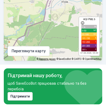
AQI PM2.5
94
с/д
147
0-50
101
51-100
5
101-150
1
151-200
1
201-300
0
301+
Переглянути карту
07.08.2026, 05:00
©
Джерела даних
© SaveEcoBot
© CARTO
© OpenStreetMap
Підтримай нашу роботу,
щоб SaveEcoBot працював стабільно та без
перебоїв
Підтримати