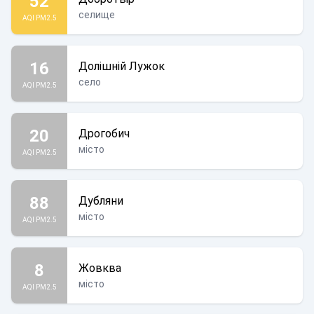
52
селище
AQI PM2.5
16
Долішній Лужок
село
AQI PM2.5
20
Дрогобич
місто
AQI PM2.5
88
Дубляни
місто
AQI PM2.5
8
Жовква
місто
AQI PM2.5