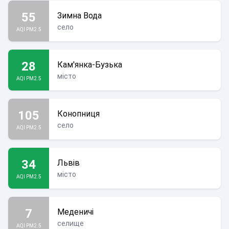
55
Зимна Вода
село
AQI PM2.5
28
Кам'янка-Бузька
місто
AQI PM2.5
105
Конопниця
село
AQI PM2.5
34
Львів
місто
AQI PM2.5
7
Меденичі
селище
AQI PM2.5