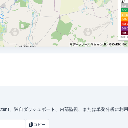
с/д
0-50
51-1
101-
151-
201-
301+
08.08.
©
データソース
© SaveEcoBot
© CARTO
© O
eAssistant、独自ダッシュボード、内部監視、または単発分析に
コピー