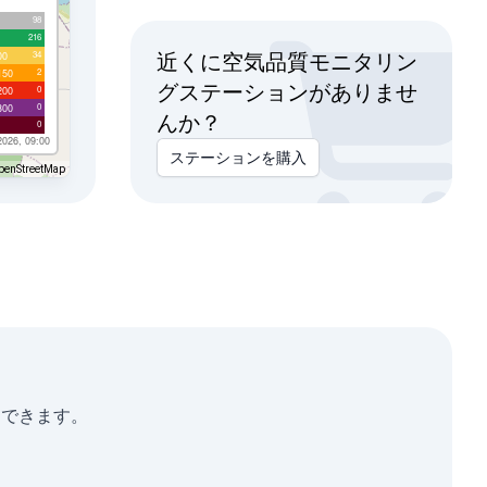
98
216
34
00
近くに空気品質モニタリン
2
150
グステーションがありませ
0
200
0
300
んか？
0
2026, 09:00
ステーションを購入
penStreetMap
利用できます。