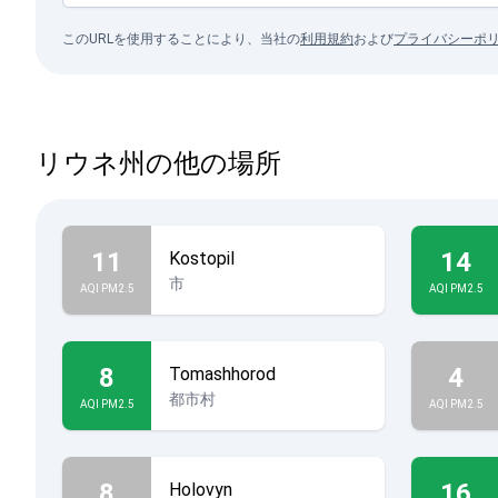
このURLを使用することにより、当社の
利用規約
および
プライバシーポ
リウネ州の他の場所
11
14
Kostopil
市
AQI PM2.5
AQI PM2.5
8
4
Tomashhorod
都市村
AQI PM2.5
AQI PM2.5
8
16
Holovyn