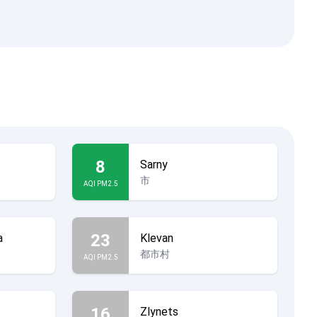
8
Sarny
市
AQI PM2.5
23
a
Klevan
都市村
AQI PM2.5
16
Zlynets