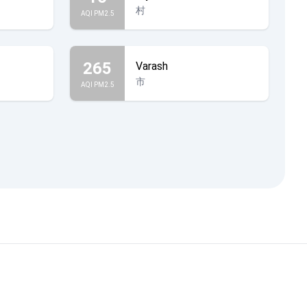
村
AQI PM2.5
265
Varash
市
AQI PM2.5