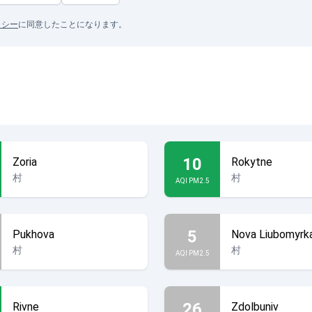
リシー
に同意したことになります。
10
Zoria
Rokytne
村
村
AQI PM2.5
5
Pukhova
Nova Liubomyrk
村
村
AQI PM2.5
26
Rivne
Zdolbuniv