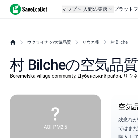
SaveEcoBot
マップ
人間の集落
プラット
ウクライナ の大気品質
リウネ州
村 Bilche
村 Bilcheの空気品質
Boremelska village community, Дубенський район, リウ
空気
?
残念なが
AQI PM2.5
ではま
購入
し