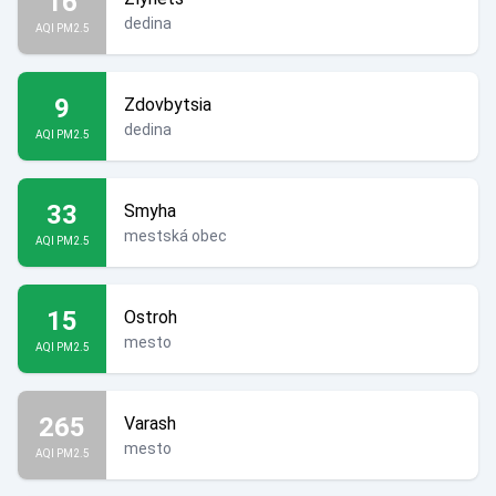
16
dedina
AQI PM2.5
9
Zdovbytsia
dedina
AQI PM2.5
33
Smyha
mestská obec
AQI PM2.5
15
Ostroh
mesto
AQI PM2.5
265
Varash
mesto
AQI PM2.5