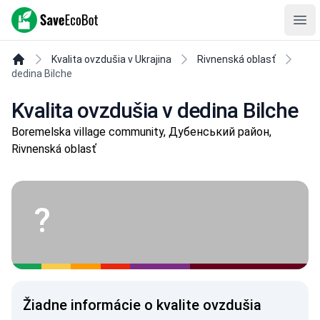
SaveEcoBot
Ope
Kvalita ovzdušia v Ukrajina
Rivnenská oblasť
dedina Bilche
Kvalita ovzdušia v dedina Bilche
Boremelska village community, Дубенський район,
Rivnenská oblasť
?
Žiadne informácie o kvalite ovzdušia