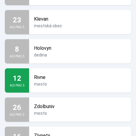
23
Klevan
mestská obec
AQI PM2.5
8
Holovyn
dedina
AQI PM2.5
12
Rivne
mesto
AQI PM2.5
26
Zdolbuniv
mesto
AQI PM2.5
Zlynets