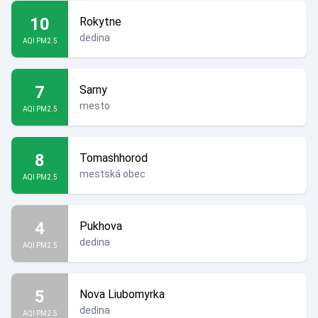
10
Rokytne
dedina
AQI PM2.5
7
Sarny
mesto
AQI PM2.5
8
Tomashhorod
mestská obec
AQI PM2.5
4
Pukhova
dedina
AQI PM2.5
5
Nova Liubomyrka
dedina
AQI PM2.5