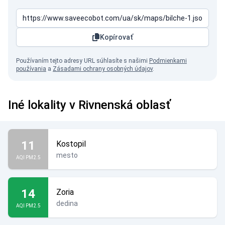
Kopírovať
Používaním tejto adresy URL súhlasíte s našimi
Podmienkami
používania
a
Zásadami ochrany osobných údajov
.
Iné lokality v Rivnenská oblasť
11
Kostopil
mesto
AQI PM2.5
14
Zoria
dedina
AQI PM2.5