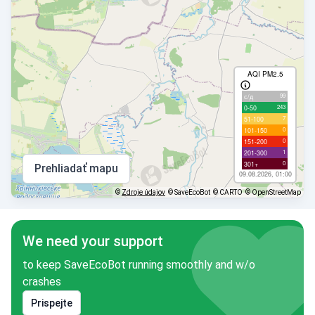
AQI PM2.5
99
с/д
243
0-50
7
51-100
0
101-150
0
151-200
1
201-300
0
301+
Prehliadať mapu
09.08.2026, 01:00
©
Zdroje údajov
© SaveEcoBot
© CARTO
© OpenStreetMap
We need your support
to keep SaveEcoBot running smoothly and w/o
crashes
Prispejte