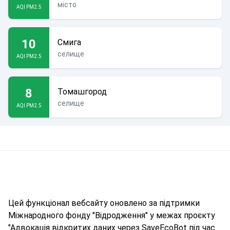
місто
AQI PM2.5
10
Смига
селище
AQI PM2.5
8
Томашгород
селище
AQI PM2.5
Цей функціонал вебсайту оновлено за підтримки
Міжнародного фонду "Відродження" у межах проєкту
"Адвокація відкритих даних через SaveEcoBot під час