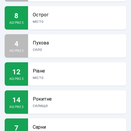
8
Острог
місто
AQI PM2.5
4
Пухова
село
AQI PM2.5
12
Рівне
місто
AQI PM2.5
14
Рокитне
селище
AQI PM2.5
7
Сарни