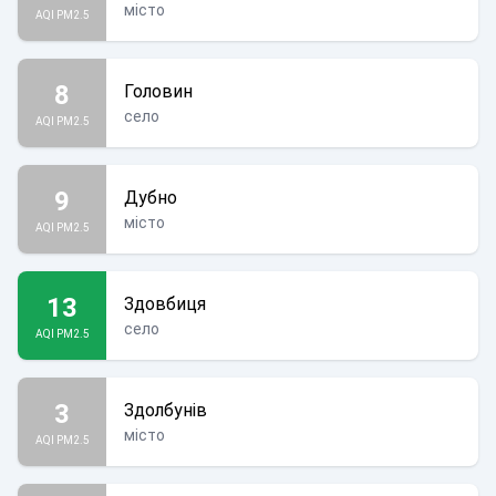
місто
AQI PM2.5
8
Головин
село
AQI PM2.5
9
Дубно
місто
AQI PM2.5
13
Здовбиця
село
AQI PM2.5
3
Здолбунів
місто
AQI PM2.5