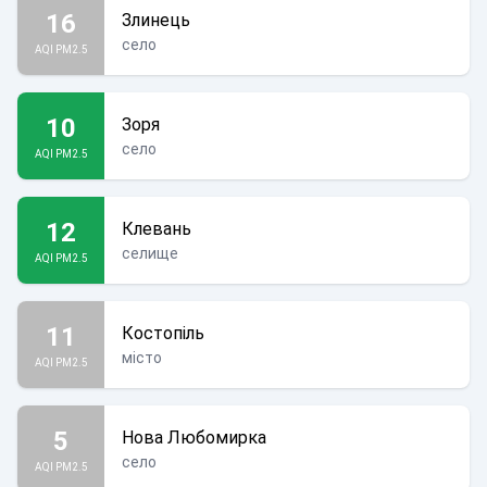
16
Злинець
село
AQI PM2.5
10
Зоря
село
AQI PM2.5
12
Клевань
селище
AQI PM2.5
11
Костопіль
місто
AQI PM2.5
5
Нова Любомирка
село
AQI PM2.5