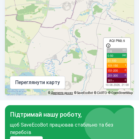
AQI PM2.5
101
с/д
242
0-50
7
51-100
1
101-150
0
151-200
0
201-300
0
301+
Переглянути карту
10.08.2026, 21:00
©
Джерела даних
© SaveEcoBot
© CARTO
© OpenStreetMap
Підтримай нашу роботу,
щоб SaveEcoBot працював стабільно та без
перебоїв