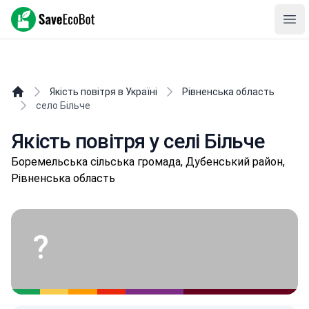
SaveEcoBot
Ope
Якість повітря в Україні
Рівненська область
село Більче
Якість повітря у селі Більче
Бopeмeльськa сільська громада, Дубенський район,
Рівненська область
?