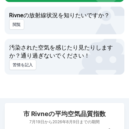
Rivneの放射線状況を知りたいですか？
閲覧
汚染された空気を感じたり見たりします
か？通り過ぎないでください！
苦情を記入
市 Rivneの平均空気品質指数
市 Rivneの平均空気品質指数
Combination chart with 3 data series.
7月19日から2026年8月9日までの期間
7月19日から2026年8月9日までの期間
The chart has 1 X axis displaying 日付. Data ranges from 202