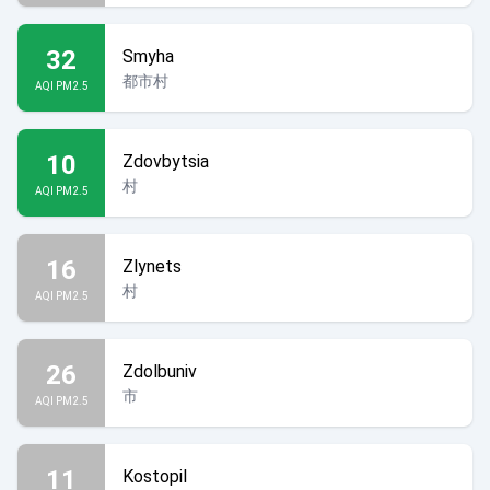
32
Smyha
都市村
AQI PM2.5
10
Zdovbytsia
村
AQI PM2.5
16
Zlynets
村
AQI PM2.5
26
Zdolbuniv
市
AQI PM2.5
11
Kostopil