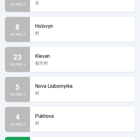
市
AQI PM2.5
8
Holovyn
村
AQI PM2.5
23
Klevan
都市村
AQI PM2.5
5
Nova Liubomyrka
村
AQI PM2.5
4
Pukhova
村
AQI PM2.5