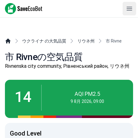
SaveEcoBot
Ope
ウクライナ の大気品質
リウネ州
市 Rivne
市 Rivneの空気品質
Rivnenska city community, Рівненський район, リウネ州
14
AQI PM2.5
9 8月 2026, 09:00
Good Level