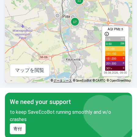
AQI PM2.5
109
с/д
238
0-50
3
51-100
0
101-150
0
151-200
0
201-300
0
301+
マップを閲覧
09.08.2026, 09:00
©
データソース
© SaveEcoBot
© CARTO
© OpenStreetMap
We need your support
to keep SaveEcoBot running smoothly and w/o
crashes
寄付