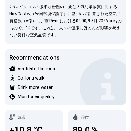
2.5マイクロンの微細な粉塵の主要な大気汚染物質に対する
NowCast式（米国環境保護庁）
に基づいて計算された空気品
質指数（AQI）は、市 Rivneにおける09:00, 9 8月 2026 рокуの
もので、14です。これは、人々の健康にほとんど影響を与え
ない良好な空気品質です。
Recommendations
Ventilate the room
Go for a walk
Drink more water
Monitor air quality
気温
湿度
+10.8
°C
89.0
%