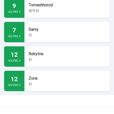
9
Tomashhorod
都市村
AQI PM2.5
7
Sarny
市
AQI PM2.5
12
Rokytne
村
AQI PM2.5
12
Zoria
村
AQI PM2.5