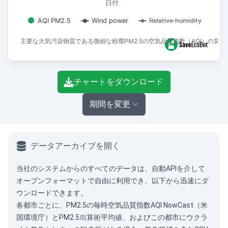
日付
AQI PM2.5
Wind power
Relative humidity
主要な大気汚染物質である微細な粉塵PM2.5の空気品質指数（AQI）の算
End of interactive chart.
チャートをダウンロード
期間を変更
データアーカイブを開く
当社のシステムからのすべてのデータは、
自動API
を介して
オープンフォーマットで自由に利用でき、以下から迅速にダ
ウンロードできます。
各都市ごとに、PM2.5の毎時空気品質指数AQI NowCast（米
国環境庁）とPM2.5의算術平均値、およびこの都市にウクラ