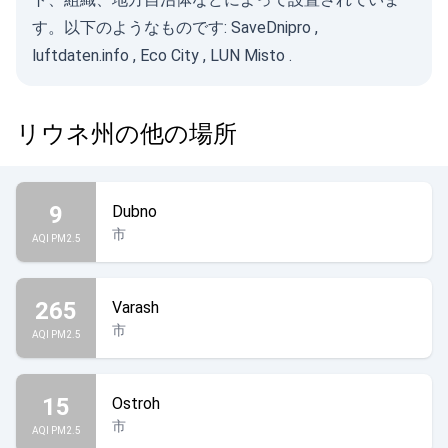
す。以下のようなものです:
SaveDnipro
,
luftdaten.info
,
Eco City
,
LUN Misto
.
リウネ州の他の場所
9
Dubno
市
AQI PM2.5
265
Varash
市
AQI PM2.5
15
Ostroh
市
AQI PM2.5