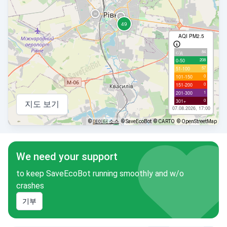
AQI PM2.5
84
с/д
208
0-50
57
51-100
0
101-150
0
151-200
1
201-300
0
301+
지도 보기
07.08.2026, 17:00
©
데이터 소스
© SaveEcoBot
© CARTO
© OpenStreetMap
We need your support
to keep SaveEcoBot running smoothly and w/o
crashes
기부