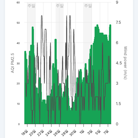
9
60
주말
주말
주말
The chart has 3 Y axes displaying AQI PM2.5, Wind power (m/s
7.5
50
6
40
Wind power (m/s)
AQI PM2.5
4.5
30
3
20
1.5
10
0
0
30일
3일
20일
7일
24일
28일
1일
18일
5일
22일
26일