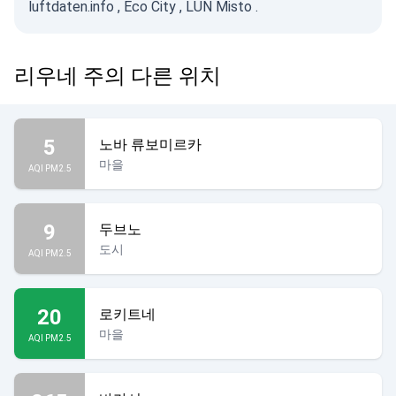
luftdaten.info
,
Eco City
,
LUN Misto
.
리우네 주의 다른 위치
5
노바 류보미르카
마을
AQI PM2.5
9
두브노
도시
AQI PM2.5
20
로키트네
마을
AQI PM2.5