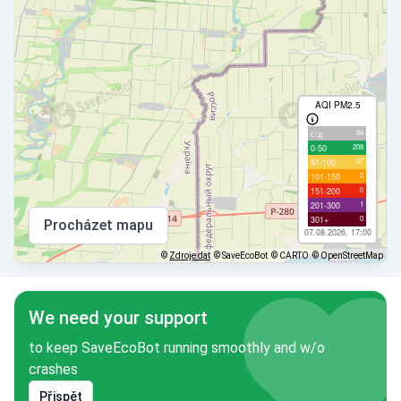
AQI PM2.5
84
с/д
208
0-50
57
51-100
0
101-150
0
151-200
1
201-300
0
301+
Procházet mapu
07.08.2026, 17:00
©
Zdroje dat
© SaveEcoBot
© CARTO
© OpenStreetMap
We need your support
to keep SaveEcoBot running smoothly and w/o
crashes
Přispět