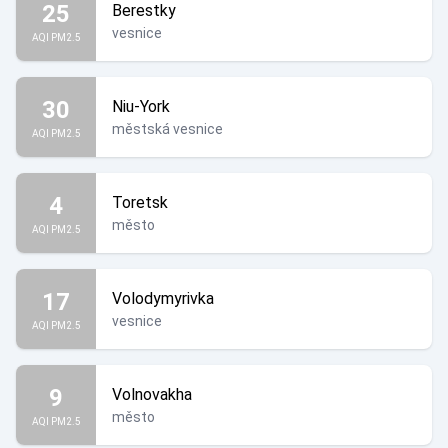
25
Berestky
vesnice
AQI PM2.5
30
Niu-York
městská vesnice
AQI PM2.5
4
Toretsk
město
AQI PM2.5
17
Volodymyrivka
vesnice
AQI PM2.5
9
Volnovakha
město
AQI PM2.5