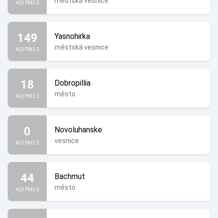
městská vesnice
AQI PM2.5
149
Yasnohirka
městská vesnice
AQI PM2.5
18
Dobropillia
město
AQI PM2.5
0
Novoluhanske
vesnice
AQI PM2.5
44
Bachmut
město
AQI PM2.5