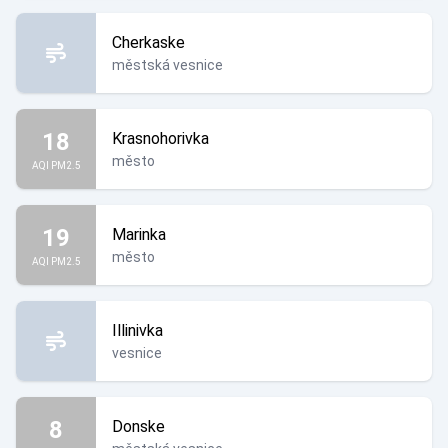
Cherkaske
městská vesnice
18
Krasnohorivka
město
AQI PM2.5
19
Marinka
město
AQI PM2.5
Illinivka
vesnice
8
Donske