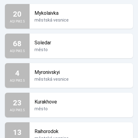
20
Mykolaivka
městská vesnice
AQI PM2.5
68
Soledar
město
AQI PM2.5
4
Myronivskyi
městská vesnice
AQI PM2.5
23
Kurakhove
město
AQI PM2.5
13
Raihorodok