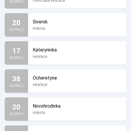
městská vesnice
AQI PM2.5
20
Siversk
město
AQI PM2.5
17
Katerynivka
vesnice
AQI PM2.5
38
Ocheretyne
vesnice
AQI PM2.5
20
Novohrodivka
město
AQI PM2.5