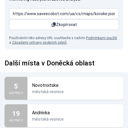
Zkopírovat
Používáním této adresy URL souhlasíte s našimi
Podmínkami použití
a
Zásadami ochrany osobních údajů
.
Další místa v Doněcká oblast
5
Novotroitske
městská vesnice
AQI PM2.5
19
Andriivka
městská vesnice
AQI PM2.5