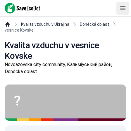
SaveEcoBot
Ope
Kvalita vzduchu v Ukrajina
Doněcká oblast
vesnice Kovske
Kvalita vzduchu v vesnice
Kovske
Novoazovska city community, Кальміуський район,
Doněcká oblast
?