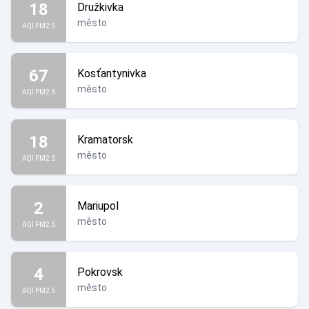
18
Družkivka
město
AQI PM2.5
67
Kosťantynivka
město
AQI PM2.5
18
Kramatorsk
město
AQI PM2.5
2
Mariupol
město
AQI PM2.5
4
Pokrovsk
město
AQI PM2.5