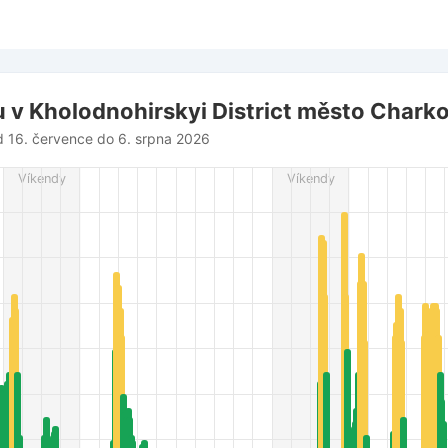
rict město Charkov
 v Kholodnohirskyi District město Chark
d 16. července do 6. srpna 2026
from 2026-07-16 14:00:00 to 2026-08-06 15:00:00.
Víkendy
Víkendy
es from 3 to 80.