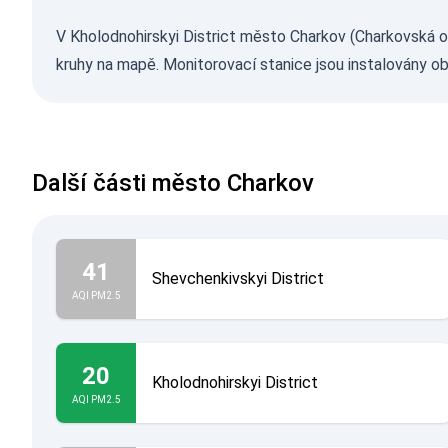
V Kholodnohirskyi District město Charkov (Charkovská ob
kruhy na mapě. Monitorovací stanice jsou instalovány obč
Další části město Charkov
41
Shevchenkivskyi District
AQI PM2.5
20
Kholodnohirskyi District
AQI PM2.5