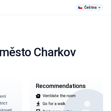
Čeština
t město Charkov
Recommendations
Ventilate the room
avní
trict
Go for a walk
 úroveň