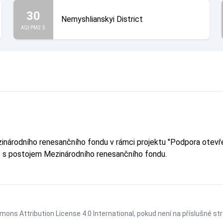
30
Nemyshlianskyi District
AQI PM2.5
ezinárodního renesančního fondu v rámci projektu "Podpora ot
it s postojem Mezinárodního renesančního fondu.
ons Attribution License 4.0 International
, pokud není na příslušné st