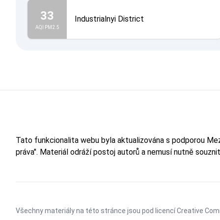
33
Industrialnyi District
AQI PM2.5
Tato funkcionalita webu byla aktualizována s podporou M
práva". Materiál odráží postoj autorů a nemusí nutně souzn
Všechny materiály na této stránce jsou pod licencí
Creative Comm