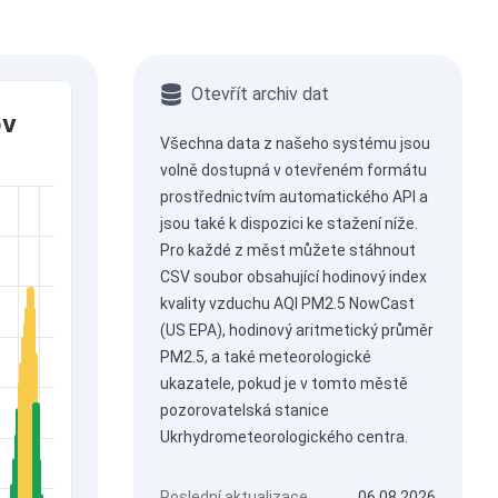
Otevřít archiv dat
ov
Všechna data z našeho systému jsou
volně dostupná v otevřeném formátu
prostřednictvím
automatického API
a
jsou také k dispozici ke stažení níže.
Pro každé z měst můžete stáhnout
CSV soubor obsahující hodinový index
kvality vzduchu AQI PM2.5 NowCast
(US EPA), hodinový aritmetický průměr
PM2.5, a také meteorologické
ukazatele, pokud je v tomto městě
pozorovatelská stanice
Ukrhydrometeorologického centra.
Poslední aktualizace
06.08.2026