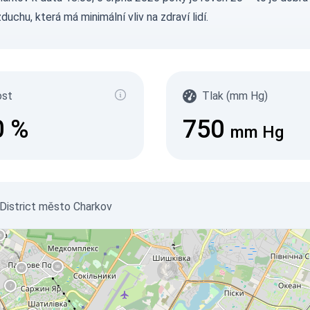
zduchu, která má minimální vliv na zdraví lidí.
ost
Tlak (mm Hg)
0
%
750
mm Hg
 District město Charkov