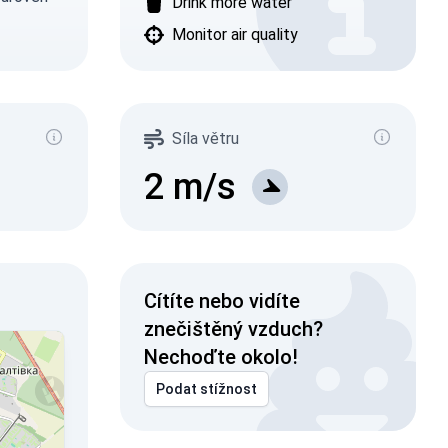
Drink more water
Monitor air quality
Síla větru
2
m/s
Cítíte nebo vidíte
znečištěný vzduch?
Nechoďte okolo!
Podat stížnost