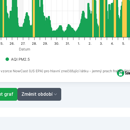
25.
26.
27.
28.
29.
30.
31.
1.
2.
3.
4.
5.
Datum
AQI PM2.5
 vzorce NowCast (US EPA) pro hlavní znečišťující látku - jemný prach frakce PM
t graf
Změnit období