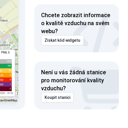
Chcete zobrazit informace
o kvalitě vzduchu na svém
webu?
Získat kód widgetu
I PM2.5
1402
194
66
00
Není u vás žádná stanice
0
150
pro monitorování kvality
0
200
1
300
vzduchu?
0
2026, 18:00
Koupit stanici
penStreetMap