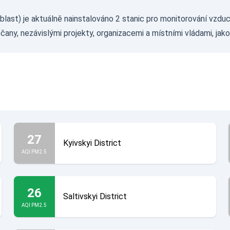
last) je aktuálně nainstalováno 2 stanic pro monitorování vzduc
any, nezávislými projekty, organizacemi a místními vládami, jako
27
Kyivskyi District
AQI PM2.5
26
Saltivskyi District
AQI PM2.5