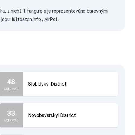
hu, z nichž 1 funguje a je reprezentováno barevnými
 jsou:
luftdaten.info
,
AirPol
.
48
Slobidskyi District
AQI PM2.5
33
Novobavarskyi District
AQI PM2.5