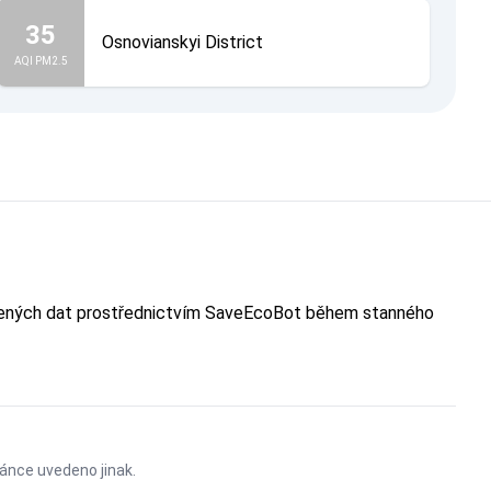
35
Osnovianskyi District
AQI PM2.5
evřených dat prostřednictvím SaveEcoBot během stanného
ránce uvedeno jinak.