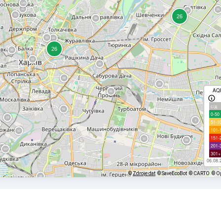
AQ
с/д
0-50
51-1
101-
151-
201-
301+
06.08.
©
Zdroje dat
© SaveEcoBot
© CARTO
© O