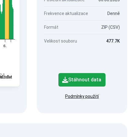
Frekvence aktualizace
Denně
Formát
ZIP (CSV)
Velikost souboru
477.7K
6.
2.5.
Stáhnout data
Podmínky použití