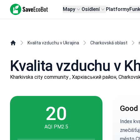
SaveEcoBot
Mapy
Osídlení
Platformy
Fun
Kvalita vzduchu v Ukrajina
Charkovská oblast
Kvalita vzduchu v K
Kharkivska city community , Харківський район, Charkovs
20
Good 
Index kv
AQI PM2.5
znečišťuj
město Ch