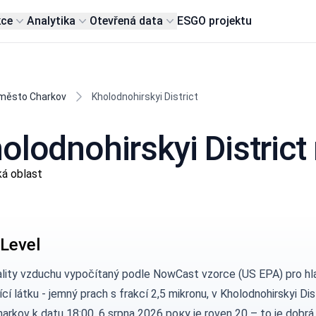
kce
Analytika
Otevřená data
ESG
O projektu
město Charkov
Kholodnohirskyi District
holodnohirskyi Distric
ká oblast
Level
ality vzduchu vypočítaný podle
NowCast vzorce (US EPA)
pro hl
ící látku - jemný prach s frakcí 2,5 mikronu, v Kholodnohirskyi Dis
arkov k datu 18:00, 6 srpna 2026 року je roven 20 – to je dobrá