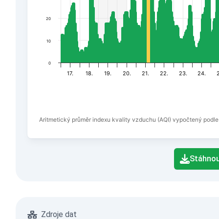
20
10
0
17.
18.
19.
20.
21.
22.
23.
24.
Aritmetický průměr indexu kvality vzduchu (AQI) vypočtený podle
End of interactive chart.
Stáhnou
Zdroje dat