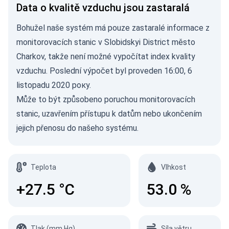
Data o kvalitě vzduchu jsou zastaralá
Bohužel naše systém má pouze zastaralé informace z
monitorovacích stanic v Slobidskyi District město
Charkov, takže není možné vypočítat index kvality
vzduchu. Poslední výpočet byl proveden 16:00, 6
listopadu 2020 року.
Může to být způsobeno poruchou monitorovacích
stanic, uzavřením přístupu k datům nebo ukončením
jejich přenosu do našeho systému.
Teplota
Vlhkost
+27.5
°C
53.0
%
Tlak (mm Hg)
Síla větru