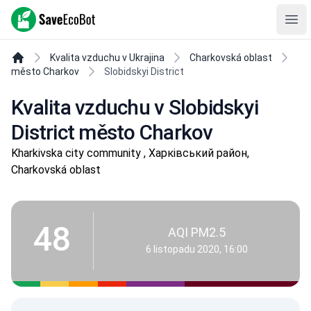
SaveEcoBot
Ope
Kvalita vzduchu v Ukrajina
Charkovská oblast
město Charkov
Slobidskyi District
Kvalita vzduchu v Slobidskyi
District město Charkov
Kharkivska city community , Харківський район,
Charkovská oblast
48
AQI PM2.5
6 listopadu 2020, 16:00