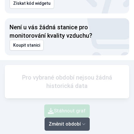
Získat kód widgetu
Není u vás žádná stanice pro
monitorování kvality vzduchu?
Koupit stanici
Pro vybrané období nejsou žádná
historická data
Stáhnout graf
Změnit období