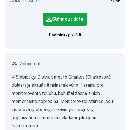
Velikost souboru
76.4K
Stáhnout data
Podmínky použití
Zdroje dat
V Slobidskyi District město Charkov (Charkovská
oblast) je aktuálně nainstalováno 1 stanic pro
monitorování vzduchu, bohužel žádná z nich
momentálně neprobíhá. Monitorovací stanice jsou
instalovány občany, nezávislými projekty,
organizacemi a místními vládami, jako jsou:
luftdaten.info
.