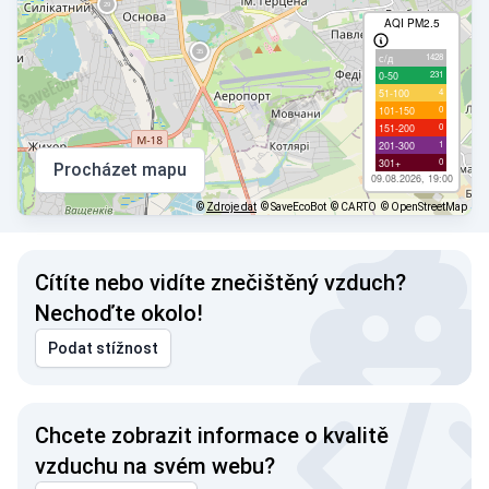
AQI PM2.5
1428
с/д
231
0-50
4
51-100
0
101-150
0
151-200
1
201-300
0
301+
Procházet mapu
09.08.2026, 19:00
©
Zdroje dat
© SaveEcoBot
© CARTO
© OpenStreetMap
Cítíte nebo vidíte znečištěný vzduch?
Nechoďte okolo!
Podat stížnost
Chcete zobrazit informace o kvalitě
vzduchu na svém webu?