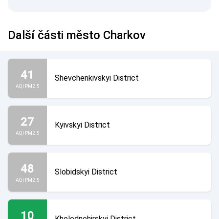
Další části město Charkov
41
Shevchenkivskyi District
AQI PM2.5
27
Kyivskyi District
AQI PM2.5
48
Slobidskyi District
AQI PM2.5
10
Kholodnohirskyi District