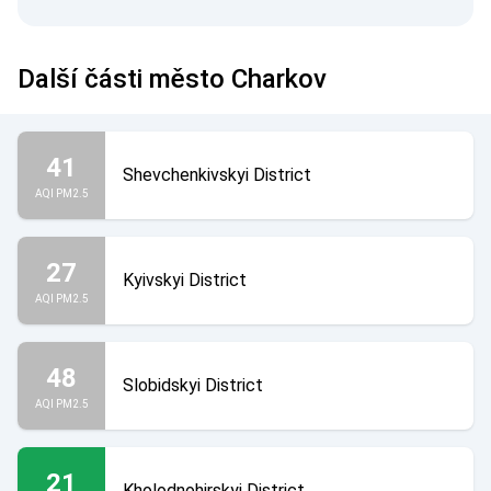
Další části město Charkov
41
Shevchenkivskyi District
AQI PM2.5
27
Kyivskyi District
AQI PM2.5
48
Slobidskyi District
AQI PM2.5
21
Kholodnohirskyi District