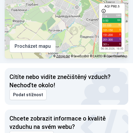
AQI PM2.5
1399
с/д
191
0-50
72
51-100
0
101-150
0
151-200
1
201-300
0
301+
Procházet mapu
06.08.2026, 16:00
©
Zdroje dat
© SaveEcoBot
© CARTO
© OpenStreetMap
Cítíte nebo vidíte znečištěný vzduch?
Nechoďte okolo!
Podat stížnost
Chcete zobrazit informace o kvalitě
vzduchu na svém webu?