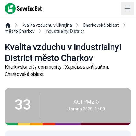
SaveEcoBot
Ope
Kvalita vzduchu v Ukrajina
Charkovská oblast
město Charkov
Industrialnyi District
Kvalita vzduchu v Industrialnyi
District město Charkov
Kharkivska city community , Харківський район,
Charkovská oblast
33
AQI PM2.5
8 srpna 2020, 17:00