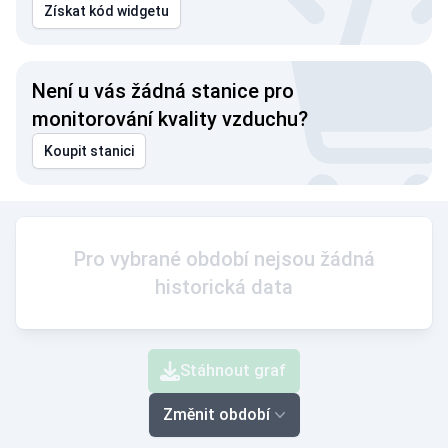
Získat kód widgetu
Není u vás žádná stanice pro
monitorování kvality vzduchu?
Koupit stanici
Pro vybrané období nejsou žádná
historická data
Stáhnout graf
Změnit období