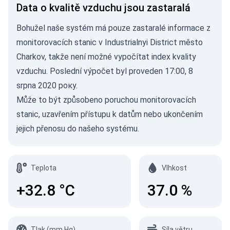
Data o kvalitě vzduchu jsou zastaralá
Bohužel naše systém má pouze zastaralé informace z
monitorovacích stanic v Industrialnyi District město
Charkov, takže není možné vypočítat index kvality
vzduchu. Poslední výpočet byl proveden 17:00, 8
srpna 2020 року.
Může to být způsobeno poruchou monitorovacích
stanic, uzavřením přístupu k datům nebo ukončením
jejich přenosu do našeho systému.
Teplota
Vlhkost
+32.8
°C
37.0
%
Tlak (mm Hg)
Síla větru