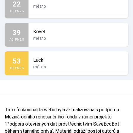
22
město
AQI PM2.5
39
Kovel
město
AQI PM2.5
53
Luck
město
AQI PM2.5
Tato funkcionalita webu byla aktualizována s podporou
Mezinárodního renesančního fondu v rámci projektu
"Podpora otevřených dat prostřednictvím SaveEcoBot
během stanného práva". Materiál odráží postoj autorů a