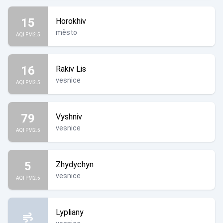
15
Horokhiv
město
AQI PM2.5
16
Rakiv Lis
vesnice
AQI PM2.5
79
Vyshniv
vesnice
AQI PM2.5
5
Zhydychyn
vesnice
AQI PM2.5
Lypliany