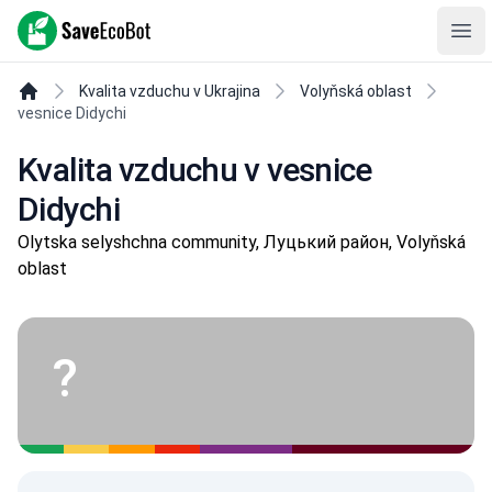
SaveEcoBot
Ope
Kvalita vzduchu v Ukrajina
Volyňská oblast
vesnice Didychi
Kvalita vzduchu v vesnice
Didychi
Olytska selyshchna community, Луцький район, Volyňská
oblast
?