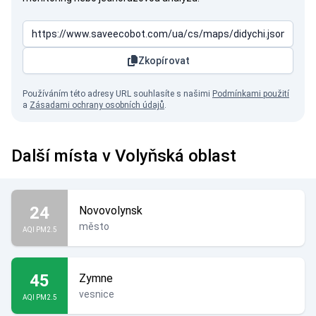
Zkopírovat
Používáním této adresy URL souhlasíte s našimi
Podmínkami použití
a
Zásadami ochrany osobních údajů
.
Další místa v Volyňská oblast
24
Novovolynsk
město
AQI PM2.5
45
Zymne
vesnice
AQI PM2.5