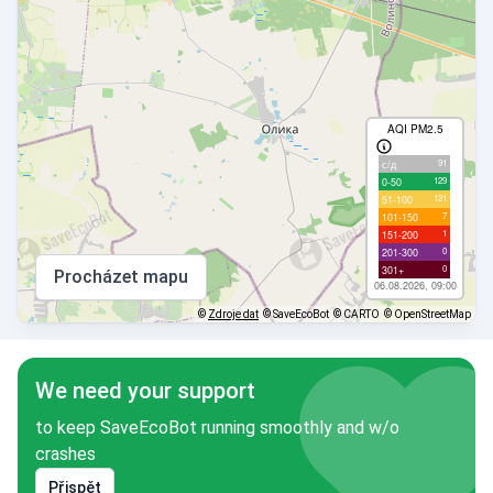
AQI PM2.5
91
с/д
129
0-50
121
51-100
7
101-150
1
151-200
0
201-300
0
301+
Procházet mapu
06.08.2026, 09:00
©
Zdroje dat
© SaveEcoBot
© CARTO
© OpenStreetMap
We need your support
to keep SaveEcoBot running smoothly and w/o
crashes
Přispět