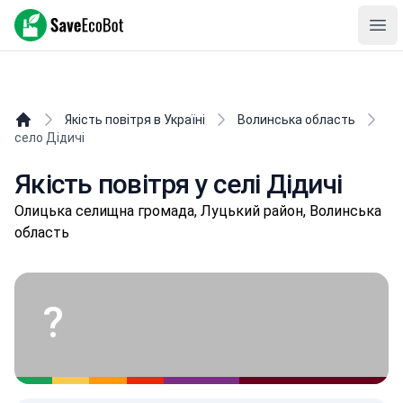
SaveEcoBot
Ope
Якість повітря в Україні
Волинська область
село Дідичі
Якість повітря у селі Дідичі
Олицькa селищнa громада, Луцький район, Волинська
область
?