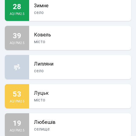
28
Зимне
село
AQI PM2.5
39
Ковель
місто
AQI PM2.5
Липляни
село
53
Луцьк
місто
AQI PM2.5
19
Любешів
селище
AQI PM2.5