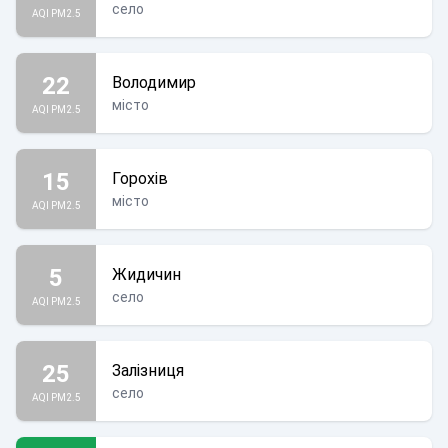
село
AQI PM2.5
22
Володимир
місто
AQI PM2.5
15
Горохів
місто
AQI PM2.5
5
Жидичин
село
AQI PM2.5
25
Залізниця
село
AQI PM2.5