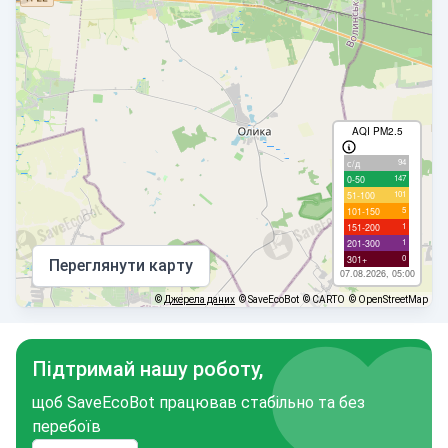
AQI PM2.5
94
с/д
147
0-50
101
51-100
5
101-150
1
151-200
1
201-300
0
301+
Переглянути карту
07.08.2026, 05:00
©
Джерела даних
© SaveEcoBot
© CARTO
© OpenStreetMap
Підтримай нашу роботу,
щоб SaveEcoBot працював стабільно та без
перебоїв