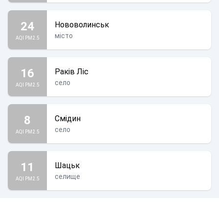
24
Нововолинськ
місто
AQI PM2.5
16
Раків Ліс
село
AQI PM2.5
8
Смідин
село
AQI PM2.5
11
Шацьк
селище
AQI PM2.5